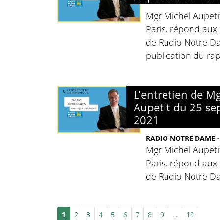
Mgr Michel Aupeti
Paris, répond aux 
de Radio Notre Da
publication du rap
L’entretien de M
Aupetit du 25 s
2021
RADIO NOTRE DAME -
Mgr Michel Aupeti
Paris, répond aux 
de Radio Notre D
1
2
3
4
5
6
7
8
9
…
19