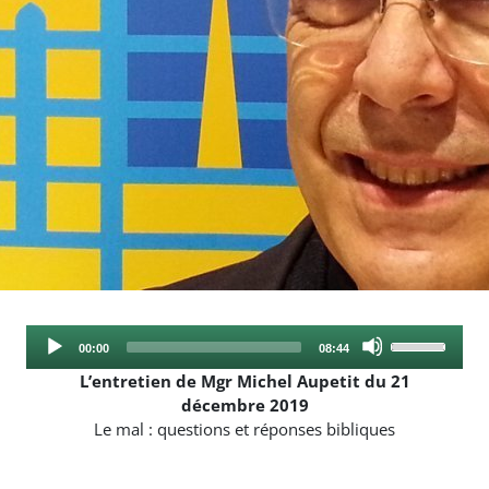
Audio
Use
Current
Total
00:00
08:44
Player
Up/Down
time
duration
L’entretien de Mgr Michel Aupetit du 21
Arrow
décembre 2019
keys
Le mal : questions et réponses bibliques
to
increase
or