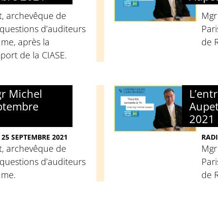
t, archevêque de
Mgr
questions d’auditeurs
Pari
me, après la
de 
port de la CIASE.
gr Michel
L’ent
eptembre
Aupet
2021
 25 SEPTEMBRE 2021
RADI
t, archevêque de
Mgr
questions d’auditeurs
Pari
ame.
de 