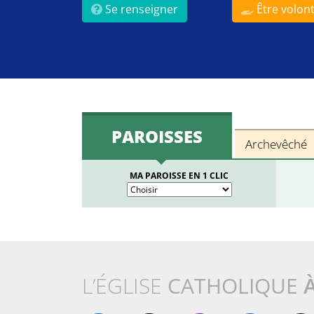
Se renseigner
Être volont
PAROISSES
Archevêché
MA PAROISSE EN 1 CLIC
L’ÉGLISE
CATHOLIQUE