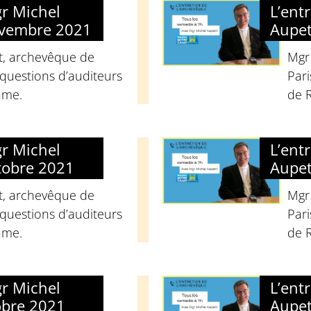
gr Michel
L’ent
ovembre 2021
Aupet
t, archevêque de
Mgr
questions d’auditeurs
Pari
ame.
de 
gr Michel
L’ent
tobre 2021
Aupet
t, archevêque de
Mgr
questions d’auditeurs
Pari
ame.
de 
gr Michel
L’ent
obre 2021
Aupet