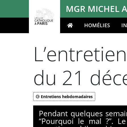
Panneau de gestion des cookies
MGR MICHEL A
HOMÉLIES
I
Votre recherche
L’entretie
du 21 déc
Entretiens hebdomadaires
Pendant quelques semain
“Pourquoi le mal ?”. L