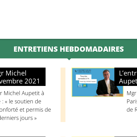
decrease
volume.
ENTRETIENS HEBDOMADAIRES
gr Michel
L’ent
ovembre 2021
Aupet
r Michel Aupetit à
Mgr
: « le soutien de
Pari
nforté et permis de
de 
derniers jours »