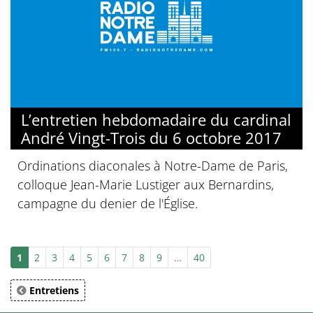
L’entretien hebdomadaire du cardinal
André Vingt-Trois du 6 octobre 2017
Ordinations diaconales à Notre-Dame de Paris,
colloque Jean-Marie Lustiger aux Bernardins,
campagne du denier de l'Église.
1
2
3
4
5
6
7
8
9
…
40
Entretiens