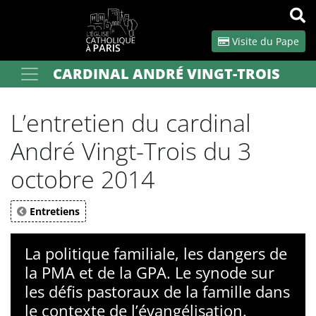
Panneau de gestion des cookies
Visite du Pape
CARDINAL ANDRÉ VINGT-TROIS
Votre recherche
OK
L’entretien du cardinal
André Vingt-Trois du 3
octobre 2014
Entretiens
La politique familiale, les dangers de
la PMA et de la GPA. Le synode sur
les défis pastoraux de la famille dans
le contexte de l’évangélisation.