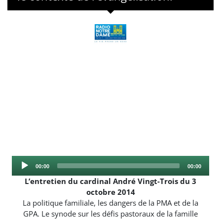
Audio
Current
Total
00:00
00:00
Player
time
duration
L’entretien du cardinal André Vingt-Trois du 3
octobre 2014
La politique familiale, les dangers de la PMA et de la
GPA. Le synode sur les défis pastoraux de la famille