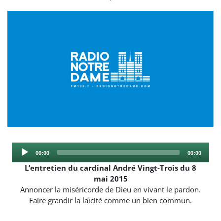
Audio
Current
Total
00:00
00:00
Player
time
duration
L’entretien du cardinal André Vingt-Trois du 8
mai 2015
Annoncer la miséricorde de Dieu en vivant le pardon.
Faire grandir la laïcité comme un bien commun.