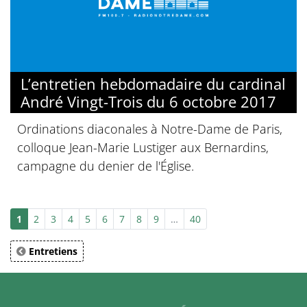
L’entretien hebdomadaire du cardinal
André Vingt-Trois du 6 octobre 2017
Ordinations diaconales à Notre-Dame de Paris,
colloque Jean-Marie Lustiger aux Bernardins,
campagne du denier de l'Église.
1
2
3
4
5
6
7
8
9
…
40
Entretiens