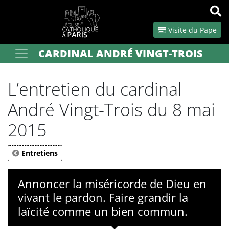
Panneau de gestion des cookies
Visite du Pape
CARDINAL ANDRÉ VINGT-TROIS
Votre recherche
OK
L’entretien du cardinal
André Vingt-Trois du 8 mai
2015
Entretiens
Annoncer la miséricorde de Dieu en
vivant le pardon. Faire grandir la
laïcité comme un bien commun.