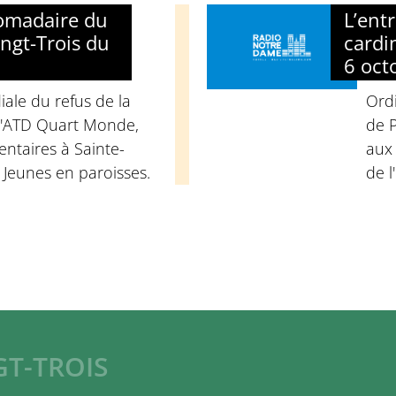
domadaire du
L’ent
ngt-Trois du
cardi
6 oct
ale du refus de la
Ord
d'ATD Quart Monde,
de P
ntaires à Sainte-
aux
 Jeunes en paroisses.
de l
GT-TROIS