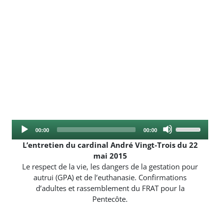
Audio
Use
Current
Total
00:00
00:00
Player
Up/Down
time
duration
L’entretien du cardinal André Vingt-Trois du 22
Arrow
mai 2015
keys
Le respect de la vie, les dangers de la gestation pour
to
autrui (GPA) et de l’euthanasie. Confirmations
increase
d’adultes et rassemblement du FRAT pour la
or
Pentecôte.
decrease
volume.