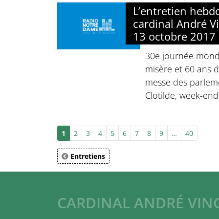
L’entretien heb
cardinal André Vi
13 octobre 2017
30e journée mondi
misère et 60 ans 
messe des parleme
Clotilde, week-end
1
2
3
4
5
6
7
8
9
…
40
Entretiens
CARDINAL ANDRÉ VIN