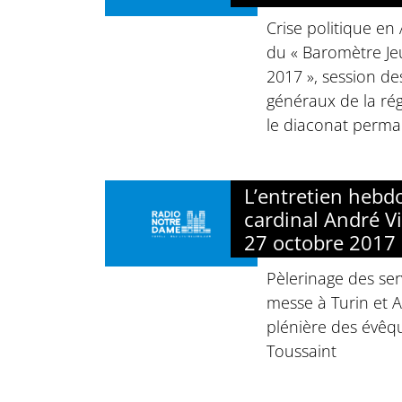
Crise politique en
du « Baromètre J
2017 », session de
généraux de la rég
le diaconat perm
L’entretien heb
cardinal André Vi
27 octobre 2017
Pèlerinage des ser
messe à Turin et A
plénière des évêq
Toussaint