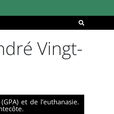
OK
ndré Vingt-
 (GPA) et de l’euthanasie.
ntecôte.