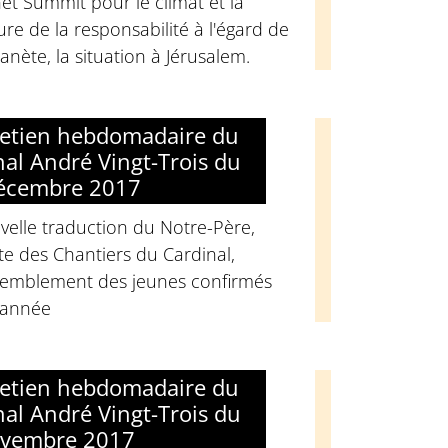
et Summit pour le climat et la
ure de la responsabilité à l'égard de
lanète, la situation à Jérusalem.
retien hebdomadaire du
nal André Vingt-Trois du
écembre 2017
elle traduction du Notre-Père,
e des Chantiers du Cardinal,
semblement des jeunes confirmés
'année
retien hebdomadaire du
nal André Vingt-Trois du
ovembre 2017