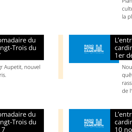
Plan
cult
la p
domadaire du
L’ent
ngt-Trois du
cardi
7
1er d
 Aupetit, nouvel
Nouv
is.
quêt
ras
de l
domadaire du
L’ent
ngt-Trois du
cardi
17
10 n