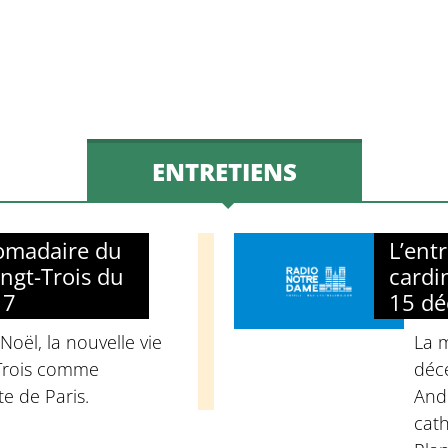
ENTRETIENS
domadaire du
L’ent
ngt-Trois du
cardi
17
15 d
 Noël, la nouvelle vie
La 
-Trois comme
déc
e de Paris.
Andr
cat