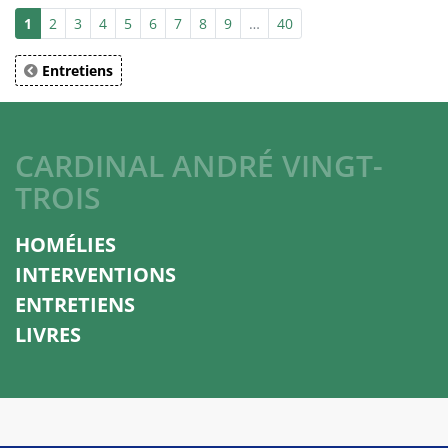
1
2
3
4
5
6
7
8
9
…
40
Entretiens
CARDINAL ANDRÉ VINGT-
TROIS
HOMÉLIES
INTERVENTIONS
ENTRETIENS
LIVRES