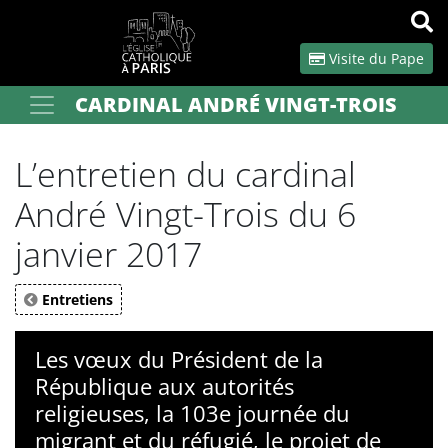
Panneau de gestion des cookies
Visite du Pape
CARDINAL ANDRÉ VINGT-TROIS
Votre recherche
OK
L’entretien du cardinal
André Vingt-Trois du 6
janvier 2017
Entretiens
Les vœux du Président de la
République aux autorités
religieuses, la 103e journée du
migrant et du réfugié, le projet de