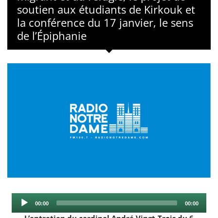
soutien aux étudiants de Kirkouk et
la conférence du 17 janvier, le sens
de l’Épiphanie
Audio
Current
Total
00:00
00:00
Player
time
duration
L’entretien du cardinal André Vingt-Trois du 6