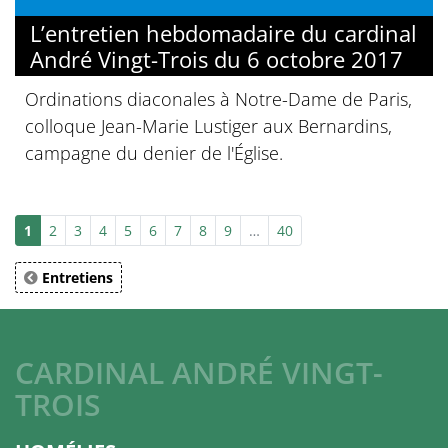
L’entretien hebdomadaire du cardinal
André Vingt-Trois du 6 octobre 2017
Ordinations diaconales à Notre-Dame de Paris,
colloque Jean-Marie Lustiger aux Bernardins,
campagne du denier de l'Église.
1
2
3
4
5
6
7
8
9
…
40
Entretiens
CARDINAL ANDRÉ VINGT-
TROIS