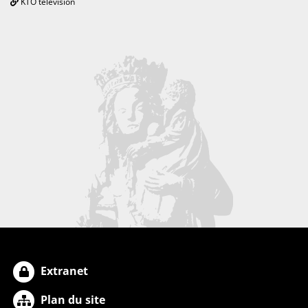
KTO télévision
Extranet
Plan du site