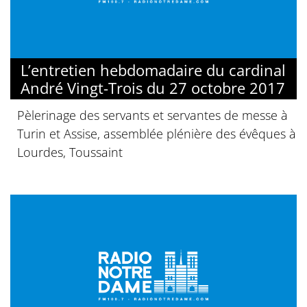
L’entretien hebdomadaire du cardinal
André Vingt-Trois du 27 octobre 2017
Pèlerinage des servants et servantes de messe à
Turin et Assise, assemblée plénière des évêques à
Lourdes, Toussaint