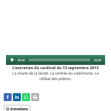
Audio
Current
Total
00:00
00:00
Player
time
duration
L’entretien du cardinal du 13 septembre 2013
La charte de la laïcité. La rentrée du catéchisme. Le
célibat des prêtres.
Entretiens