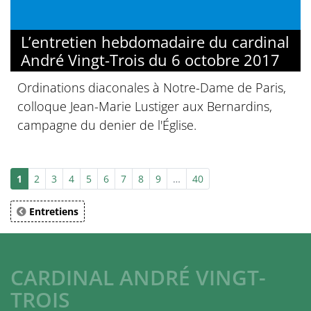
L’entretien hebdomadaire du cardinal
André Vingt-Trois du 6 octobre 2017
Ordinations diaconales à Notre-Dame de Paris,
colloque Jean-Marie Lustiger aux Bernardins,
campagne du denier de l'Église.
1
2
3
4
5
6
7
8
9
…
40
Entretiens
CARDINAL ANDRÉ VINGT-
TROIS