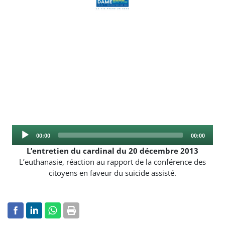
Audio
Current
Total
00:00
00:00
Player
time
duration
L’entretien du cardinal du 20 décembre 2013
L’euthanasie, réaction au rapport de la conférence des
citoyens en faveur du suicide assisté.