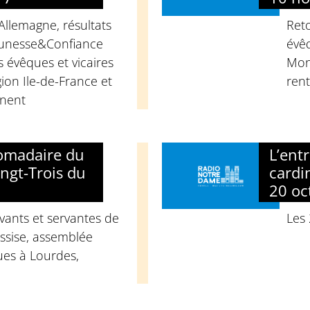
 Allemagne, résultats
Reto
eunesse&Confiance
évê
s évêques et vicaires
Mon
ion Ile-de-France et
rent
anent
domadaire du
L’ent
ngt-Trois du
cardi
20 oc
vants et servantes de
Les
ssise, assemblée
ues à Lourdes,