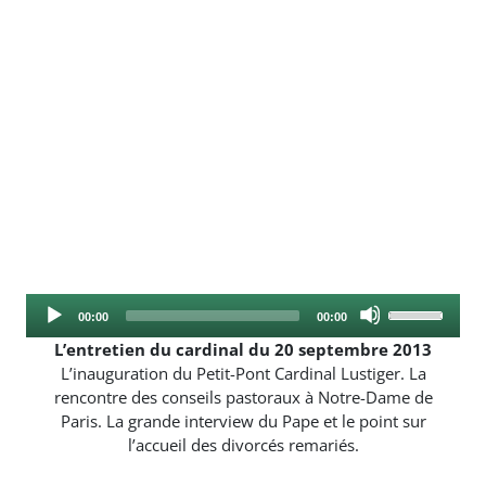
Audio
Use
Current
Total
00:00
00:00
Player
Up/Down
time
duration
L’entretien du cardinal du 20 septembre 2013
Arrow
L’inauguration du Petit-Pont Cardinal Lustiger. La
keys
rencontre des conseils pastoraux à Notre-Dame de
to
Paris. La grande interview du Pape et le point sur
increase
l’accueil des divorcés remariés.
or
decrease