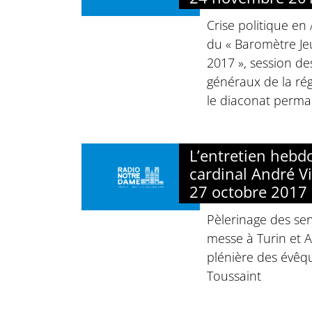
Crise politique en
du « Baromètre J
2017 », session de
généraux de la rég
le diaconat perm
L’entretien heb
cardinal André Vi
27 octobre 2017
Pèlerinage des ser
messe à Turin et A
plénière des évêq
Toussaint