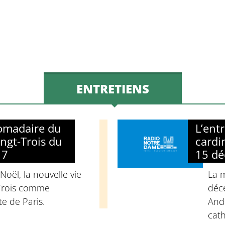
volume.
ENTRETIENS
domadaire du
L’ent
ngt-Trois du
cardi
17
15 d
 Noël, la nouvelle vie
La 
-Trois comme
déc
e de Paris.
Andr
cat