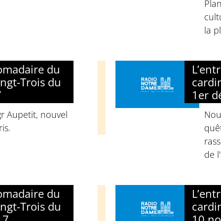
Plan
cult
la p
domadaire du
L’ent
ngt-Trois du
cardi
7
1er d
 Aupetit, nouvel
Nouv
is.
quêt
ras
de l
domadaire du
L’ent
ngt-Trois du
cardi
17
10 n