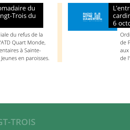
domadaire du
L’ent
ngt-Trois du
cardi
6 oct
ale du refus de la
Ord
d'ATD Quart Monde,
de P
ntaires à Sainte-
aux
 Jeunes en paroisses.
de l
GT-TROIS