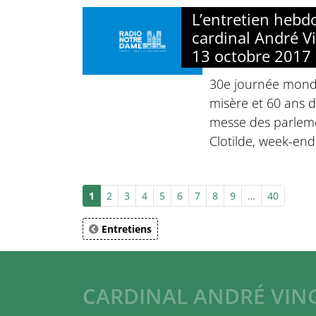
L’entretien heb
cardinal André Vi
13 octobre 2017
30e journée mondi
misère et 60 ans 
messe des parleme
Clotilde, week-end
1
2
3
4
5
6
7
8
9
…
40
Entretiens
CARDINAL ANDRÉ VIN