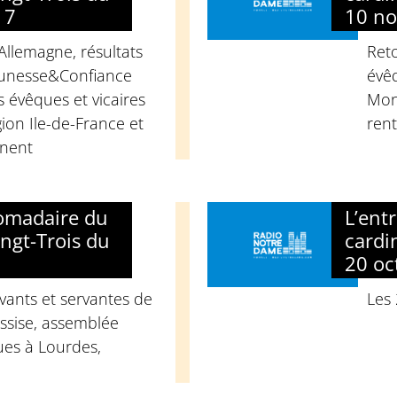
17
10 n
 Allemagne, résultats
Reto
eunesse&Confiance
évê
s évêques et vicaires
Mon
ion Ile-de-France et
rent
anent
domadaire du
L’ent
ngt-Trois du
cardi
20 oc
vants et servantes de
Les
ssise, assemblée
ues à Lourdes,