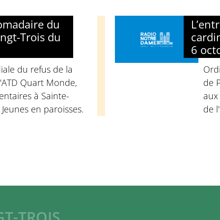
domadaire du
L’ent
ngt-Trois du
cardi
6 oct
ale du refus de la
Ord
d'ATD Quart Monde,
de P
ntaires à Sainte-
aux
 Jeunes en paroisses.
de l
GT-TROIS