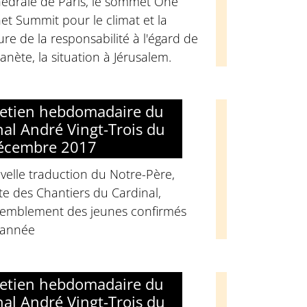
hédrale de Paris, le sommet One
et Summit pour le climat et la
ure de la responsabilité à l'égard de
lanète, la situation à Jérusalem.
retien hebdomadaire du
nal André Vingt-Trois du
écembre 2017
elle traduction du Notre-Père,
e des Chantiers du Cardinal,
semblement des jeunes confirmés
'année
retien hebdomadaire du
nal André Vingt-Trois du