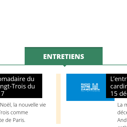
volume.
ENTRETIENS
domadaire du
L’ent
ngt-Trois du
cardi
17
15 d
 Noël, la nouvelle vie
La 
-Trois comme
déc
e de Paris.
Andr