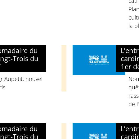
cat
Plan
cult
la p
domadaire du
L’ent
ngt-Trois du
cardi
7
1er d
 Aupetit, nouvel
Nouv
is.
quêt
ras
de l
domadaire du
L’ent
ngt-Trois du
cardi