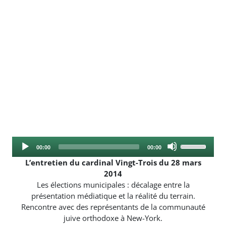
Audio
Use
Current
Total
00:00
00:00
Player
Up/Down
time
duration
L’entretien du cardinal Vingt-Trois du 28 mars
Arrow
2014
keys
Les élections municipales : décalage entre la
to
présentation médiatique et la réalité du terrain.
increase
Rencontre avec des représentants de la communauté
or
juive orthodoxe à New-York.
decrease