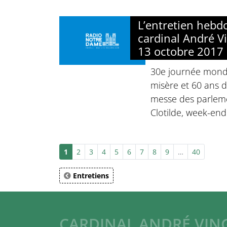
L’entretien heb
cardinal André Vi
13 octobre 2017
30e journée mondi
misère et 60 ans 
messe des parleme
Clotilde, week-end
1
2
3
4
5
6
7
8
9
…
40
Entretiens
CARDINAL ANDRÉ VIN