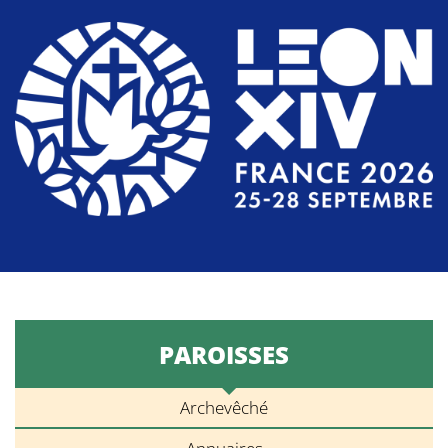
PAROISSES
Archevêché