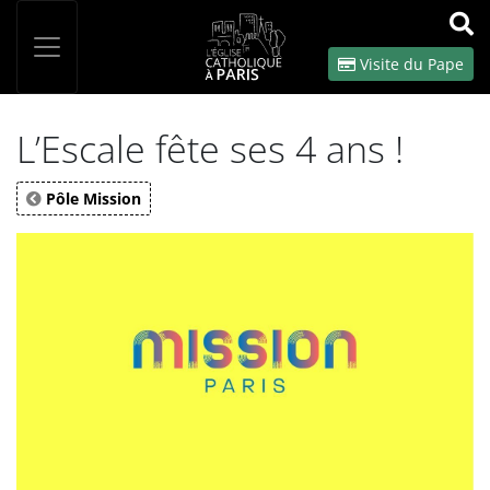
Panneau de gestion des cookies
Votre recherche
OK
Visite du Pape
L’Escale fête ses 4 ans !
Pôle Mission