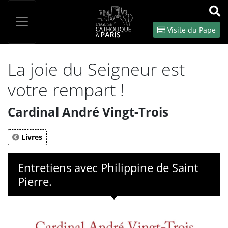
Panneau de gestion des cookies
Votre recherche
OK
Visite du Pape
La joie du Seigneur est
votre rempart !
Cardinal André Vingt-Trois
Livres
Entretiens avec Philippine de Saint
Pierre.