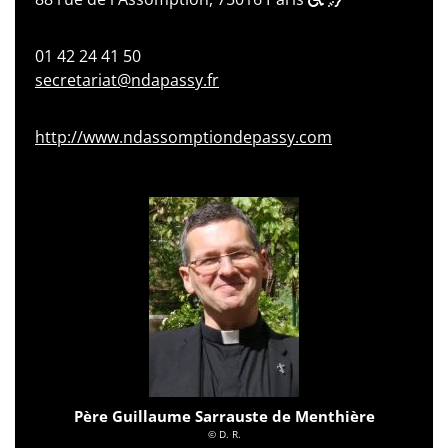
01 42 24 41 50
secretariat@ndapassy.fr
http://www.ndassomptiondepassy.com
Père Guillaume Sarrauste de Menthière
© D. R.