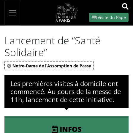
Panneau de gestion des cookies
Votre recherche
OK
Visite du Pape
Lancement de “Santé
Solidaire”
Notre-Dame de l’Assomption de Passy
Les premières visites à domicile ont
commencé. Au cours de la messe de
11h, lancement de cette initiative.
INFOS