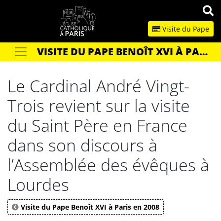
Panneau de gestion des cookies
Visite du Pape
VISITE DU PAPE BENOÎT XVI À PARIS EN 2008
Votre recherche
OK
Le Cardinal André Vingt-
Trois revient sur la visite
du Saint Père en France
dans son discours à
l’Assemblée des évêques à
Lourdes
Visite du Pape Benoît XVI à Paris en 2008