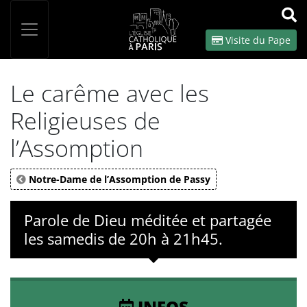
Panneau de gestion des cookies
Votre recherche
OK
Visite du Pape
Le carême avec les
Religieuses de
l’Assomption
Notre-Dame de l’Assomption de Passy
Parole de Dieu méditée et partagée
les samedis de 20h à 21h45.
INFOS