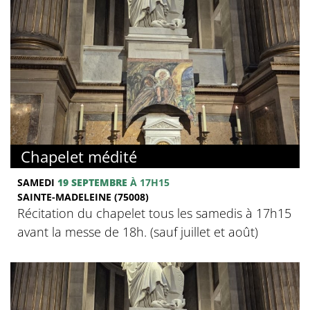
Chapelet médité
SAMEDI
19 SEPTEMBRE
À 17H15
SAINTE-MADELEINE (75008)
Récitation du chapelet tous les samedis à 17h15
avant la messe de 18h. (sauf juillet et août)