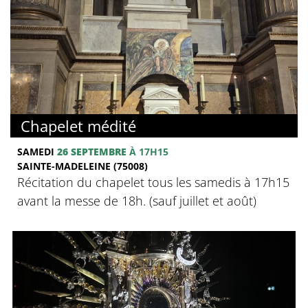
Chapelet médité
SAMEDI
26 SEPTEMBRE
À 17H15
SAINTE-MADELEINE (75008)
Récitation du chapelet tous les samedis à 17h15
avant la messe de 18h. (sauf juillet et août)