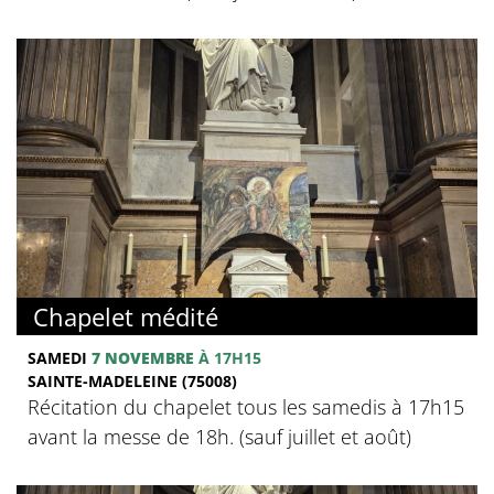
Chapelet médité
SAMEDI
7 NOVEMBRE
À 17H15
SAINTE-MADELEINE (75008)
Récitation du chapelet tous les samedis à 17h15
avant la messe de 18h. (sauf juillet et août)