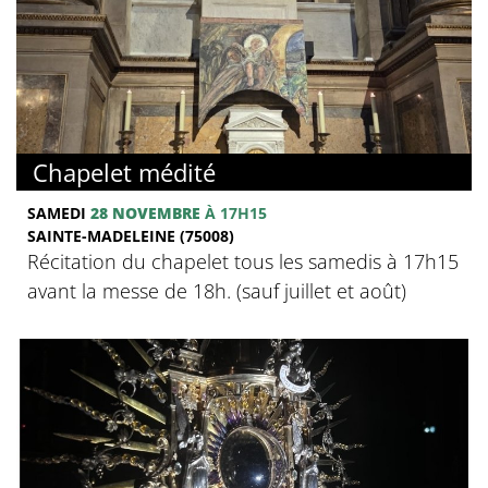
Chapelet médité
SAMEDI
28 NOVEMBRE
À 17H15
SAINTE-MADELEINE (75008)
Récitation du chapelet tous les samedis à 17h15
avant la messe de 18h. (sauf juillet et août)