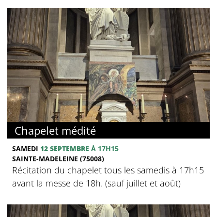
Chapelet médité
SAMEDI
12 SEPTEMBRE
À 17H15
SAINTE-MADELEINE (75008)
Récitation du chapelet tous les samedis à 17h15
avant la messe de 18h. (sauf juillet et août)