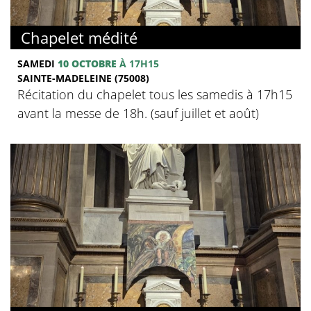
Chapelet médité
SAMEDI
10 OCTOBRE
À 17H15
SAINTE-MADELEINE (75008)
Récitation du chapelet tous les samedis à 17h15
avant la messe de 18h. (sauf juillet et août)