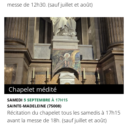
messe de 12h30. (sauf juillet et août)
Chapelet médité
SAMEDI
5 SEPTEMBRE
À 17H15
SAINTE-MADELEINE (75008)
Récitation du chapelet tous les samedis à 17h15
avant la messe de 18h. (sauf juillet et août)