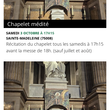
Chapelet médité
SAMEDI
3 OCTOBRE
À 17H15
SAINTE-MADELEINE (75008)
Récitation du chapelet tous les samedis à 17h15
avant la messe de 18h. (sauf juillet et août)