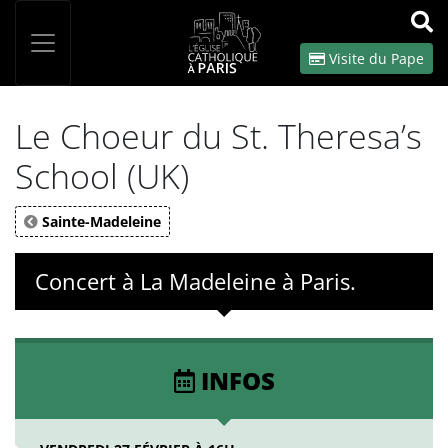
Panneau de gestion des cookies
Votre recherche
OK
Visite du Pape
Le Choeur du St. Theresa’s
School (UK)
Sainte-Madeleine
Concert à La Madeleine à Paris.
INFOS