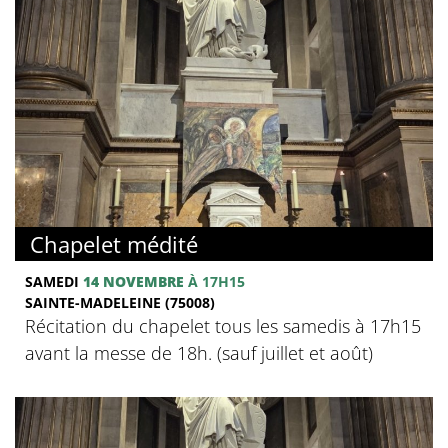
Chapelet médité
SAMEDI
14 NOVEMBRE
À 17H15
SAINTE-MADELEINE (75008)
Récitation du chapelet tous les samedis à 17h15
avant la messe de 18h. (sauf juillet et août)