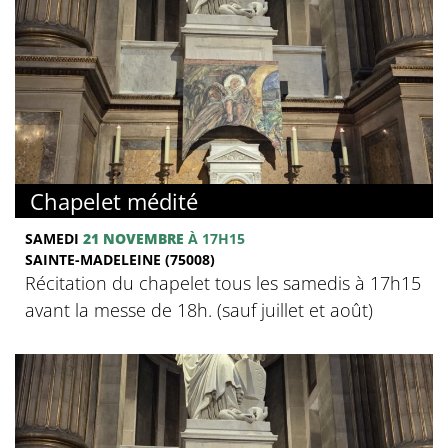
Chapelet médité
SAMEDI
21 NOVEMBRE
À 17H15
SAINTE-MADELEINE (75008)
Récitation du chapelet tous les samedis à 17h15
avant la messe de 18h. (sauf juillet et août)