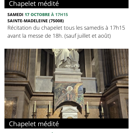
Chapelet médité
SAMEDI
17 OCTOBRE
À 17H15
SAINTE-MADELEINE (75008)
Récitation du chapelet tous les samedis à 17h15
avant la messe de 18h. (sauf juillet et août)
Chapelet médité