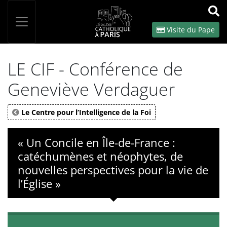
Panneau de gestion des cookies
Votre recherche
OK
Visite du Pape
LE CIF - Conférence de
Geneviève Verdaguer
Le Centre pour l’Intelligence de la Foi
« Un Concile en Île-de-France :
catéchumènes et néophytes, de
nouvelles perspectives pour la vie de
l’Église »