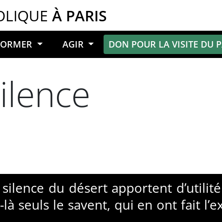
OLIQUE
À PARIS
NFORMER
AGIR
DON POUR LA VISITE DU 
ilence
 silence du désert apportent d’utilit
là seuls le savent, qui en ont fait l’e