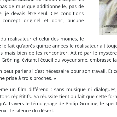
, pas de musique additionnelle, pas de
 je devais être seul. Ces conditions
 concept originel et donc, aucune
du réalisateur et celui des moines, le
 le fait qu’après quinze années le réalisateur ait t
nes mais bien de les rencontrer. Attiré par le mystèr
p Gröning, évitant l’écueil du voyeurisme, embrasse la 
n peut parler si c’est nécessaire pour son travail. Et 
une prise à trois broches. »
e un film différend : sans musique ni dialogues, s
ns répétitifs. Sa réussite tient au fait que cette form
’à travers le témoignage de Philip Gröning, le specta
eux : le silence du désert.