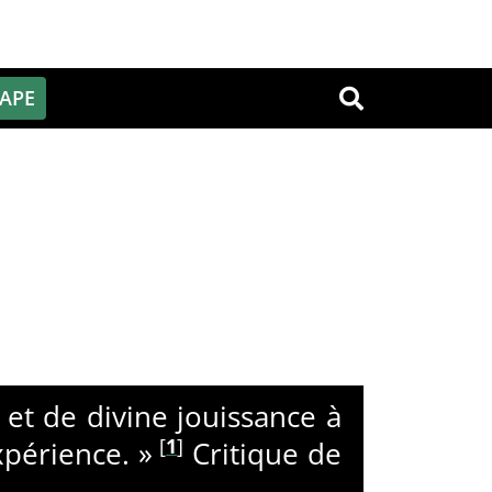
PAPE
OK
é et de divine jouissance à
[
1
]
xpérience. »
Critique de