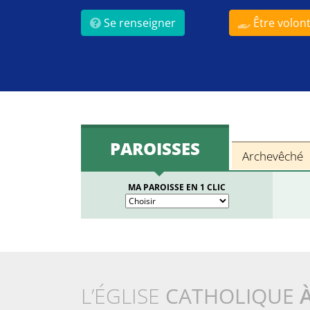
Se renseigner
Être volont
PAROISSES
Archevêché
MA PAROISSE EN 1 CLIC
L’ÉGLISE
CATHOLIQUE