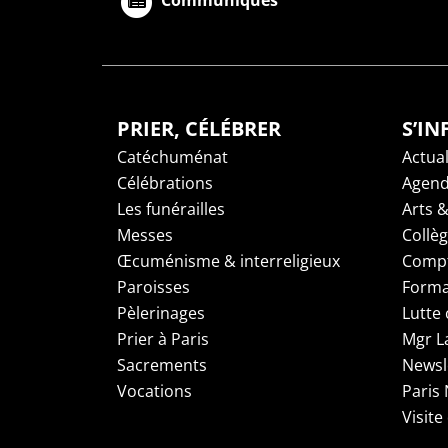
Communiqués
PRIER, CÉLÉBRER
S’I
Catéchuménat
Actual
Célébrations
Agen
Les funérailles
Arts &
Messes
Collè
Œcuménisme & interreligieux
Compt
Paroisses
Forma
Pèlerinages
Lutte 
Prier à Paris
Mgr L
Sacrements
Newsl
Vocations
Paris
Visite