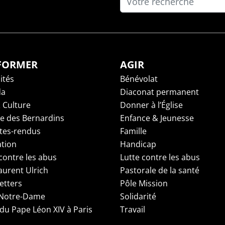
NFORMER
AGIR
ités
Bénévolat
da
Diaconat permanent
 Culture
Donner à l’Église
ge des Bernardins
Enfance & Jeunesse
es-rendus
Famille
tion
Handicap
contre les abus
Lutte contre les abus
aurent Ulrich
Pastorale de la santé
etters
Pôle Mission
 Notre-Dame
Solidarité
 du Pape Léon XIV à Paris
Travail