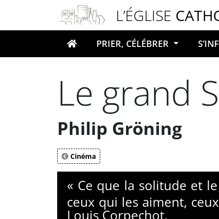
Panneau de gestion des cookies
L’ÉGLISE
CATH
PRIER, CÉLÉBRER
S’I
Votre recherche
Le grand S
Philip Gröning
Cinéma
« Ce que la solitude et le
ceux qui les aiment, ceux-
Louis Corpechot.