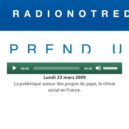
Audio
Use
Current
Total
00:00
00:00
Player
Up/Down
time
duration
Lundi 23 mars 2009
Arrow
La polémique autour des propos du pape, le climat
keys
social en France.
to
increase
or
decrease
volume.