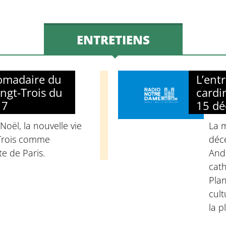
ENTRETIENS
domadaire du
L’ent
ngt-Trois du
cardi
17
15 d
 Noël, la nouvelle vie
La 
-Trois comme
déc
e de Paris.
Andr
cat
Plan
cult
la p