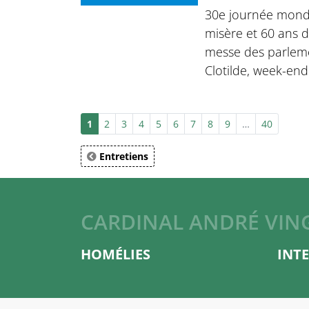
30e journée mondi
misère et 60 ans 
messe des parleme
Clotilde, week-end
1
2
3
4
5
6
7
8
9
…
40
Entretiens
CARDINAL ANDRÉ VIN
HOMÉLIES
INT