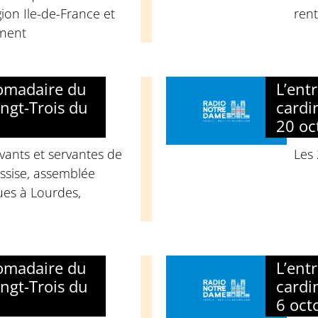
ion Ile-de-France et
rent
anent
domadaire du
L’ent
ngt-Trois du
cardi
20 oc
vants et servantes de
Les
ssise, assemblée
ues à Lourdes,
domadaire du
L’ent
ngt-Trois du
cardi
6 oct