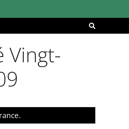
OK
 Vingt-
09
rance.