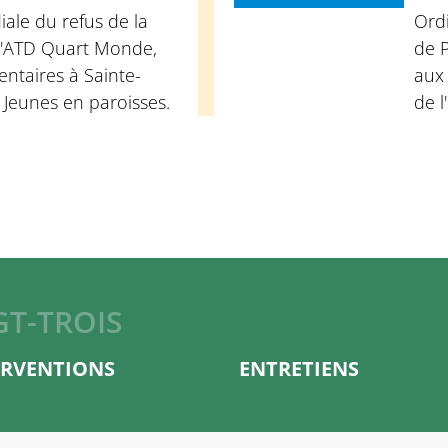
ale du refus de la
Ord
d'ATD Quart Monde,
de P
ntaires à Sainte-
aux
 Jeunes en paroisses.
de l
GT-TROIS
ERVENTIONS
ENTRETIENS