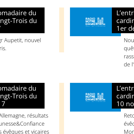
domadaire du
L’ent
ngt-Trois du
cardi
7
1er d
 Aupetit, nouvel
Nouv
is.
quêt
ras
de l
domadaire du
L’ent
ngt-Trois du
cardi
17
10 n
 Allemagne, résultats
Reto
eunesse&Confiance
évê
s évêques et vicaires
Mon