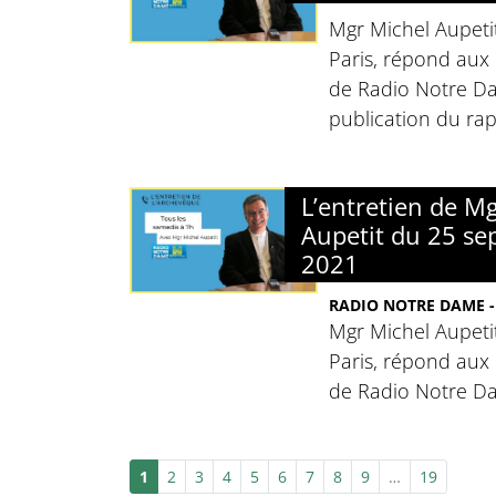
Mgr Michel Aupeti
Paris, répond aux 
de Radio Notre Da
publication du rap
L’entretien de M
Aupetit du 25 s
2021
RADIO NOTRE DAME -
Mgr Michel Aupeti
Paris, répond aux 
de Radio Notre D
1
2
3
4
5
6
7
8
9
…
19