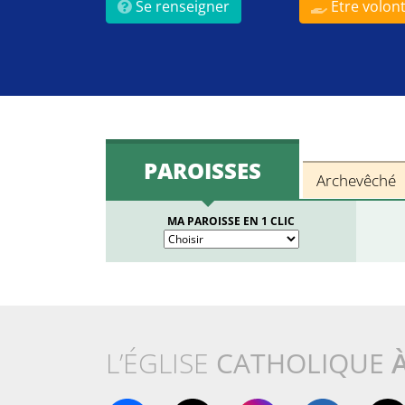
Se renseigner
Être volont
PAROISSES
Archevêché
MA PAROISSE EN 1 CLIC
L’ÉGLISE
CATHOLIQUE