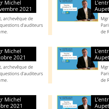
gr Michel
L’ent
ovembre 2021
Aupet
t, archevêque de
Mgr
questions d’auditeurs
Pari
ame.
de 
gr Michel
L’ent
tobre 2021
Aupet
t, archevêque de
Mgr
questions d’auditeurs
Pari
ame.
de 
gr Michel
L’ent
obre 2021
Aupet