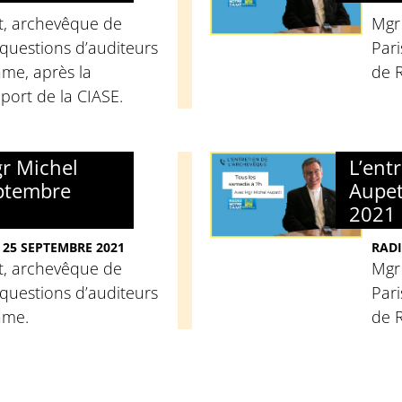
t, archevêque de
Mgr
questions d’auditeurs
Pari
me, après la
de 
port de la CIASE.
gr Michel
L’ent
eptembre
Aupet
2021
 25 SEPTEMBRE 2021
RADI
t, archevêque de
Mgr
questions d’auditeurs
Pari
ame.
de 