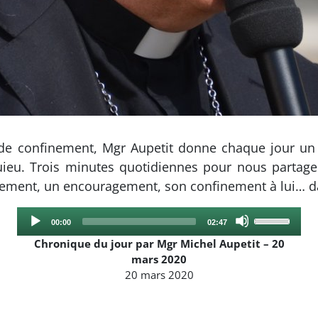
 de confinement, Mgr Aupetit donne chaque jour u
ieu. Trois minutes quotidiennes pour nous partage
gnement, un encouragement, son confinement à lui… 
Audio
Use
Current
Total
00:00
02:47
Player
Up/Down
time
duration
Chronique du jour par Mgr Michel Aupetit – 20
Arrow
mars 2020
keys
20 mars 2020
to
increase
or