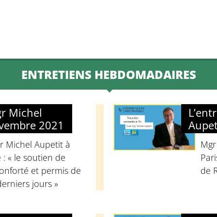
decrease
volume.
ENTRETIENS HEBDOMADAIRES
gr Michel
L’ent
ovembre 2021
Aupet
r Michel Aupetit à
Mgr
: « le soutien de
Pari
nforté et permis de
de 
derniers jours »