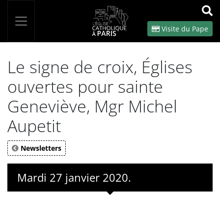
Panneau de gestion des cookies
Votre recherche
OK
Visite du Pape
Le signe de croix, Églises
ouvertes pour sainte
Geneviève, Mgr Michel
Aupetit
Newsletters
Mardi 27 janvier 2020.