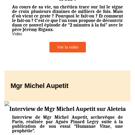
Au cours de sa vie, un chrétien trace sur lui le signe
de croix plusieurs dizaines de milliers de fois. Mais
d'où vient ce geste ? Pourquoi le fait-on ? Et comment
le fait-on ? C'est ce que l'on vous propose de découvrir
dans ce nouvel épisode de “2 minutes à la foi” avec le
père Jérémy Rigaux.
Vidéo
Voir la vidéo
Mgr Michel Aupetit
Interview de Mgr Michel Aupetit sur Aleteia
Interview de Mgr Michel Aupetit, archevêque de
Paris, réalisée par Agnès Pinard Legry suite à la
publication de son essai “Humanae Vitae, une
prophétie”.