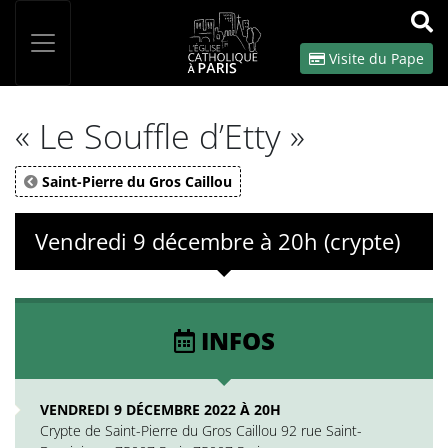
Panneau de gestion des cookies
Votre recherche
OK
Visite du Pape
« Le Souffle d’Etty »
Saint-Pierre du Gros Caillou
Vendredi 9 décembre à 20h (crypte)
INFOS
VENDREDI 9 DÉCEMBRE 2022 À 20H
Crypte de Saint-Pierre du Gros Caillou 92 rue Saint-