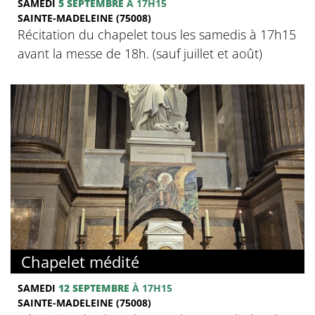
SAMEDI
5 SEPTEMBRE
À 17H15
SAINTE-MADELEINE (75008)
Récitation du chapelet tous les samedis à 17h15
avant la messe de 18h. (sauf juillet et août)
Chapelet médité
SAMEDI
12 SEPTEMBRE
À 17H15
SAINTE-MADELEINE (75008)