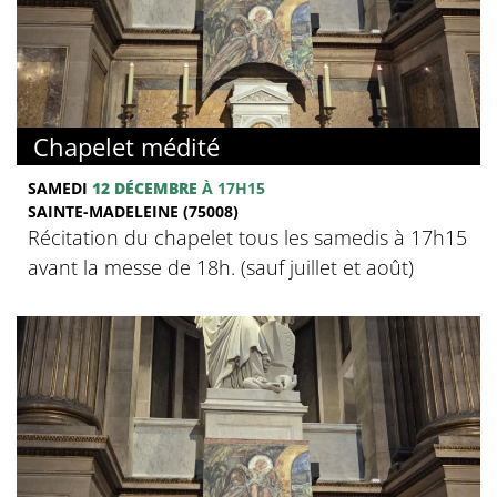
Chapelet médité
SAMEDI
12 DÉCEMBRE
À 17H15
SAINTE-MADELEINE (75008)
Récitation du chapelet tous les samedis à 17h15
avant la messe de 18h. (sauf juillet et août)