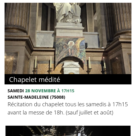
Chapelet médité
SAMEDI
28 NOVEMBRE
À 17H15
SAINTE-MADELEINE (75008)
Récitation du chapelet tous les samedis à 17h15
avant la messe de 18h. (sauf juillet et août)