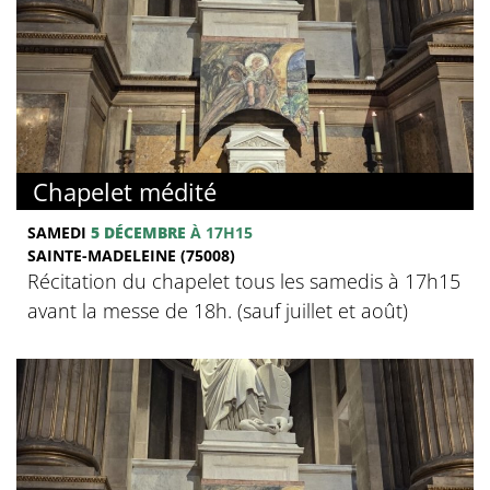
Chapelet médité
SAMEDI
5 DÉCEMBRE
À 17H15
SAINTE-MADELEINE (75008)
Récitation du chapelet tous les samedis à 17h15
avant la messe de 18h. (sauf juillet et août)