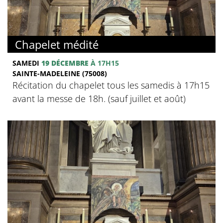
Chapelet médité
SAMEDI
19 DÉCEMBRE
À 17H15
SAINTE-MADELEINE (75008)
Récitation du chapelet tous les samedis à 17h15
avant la messe de 18h. (sauf juillet et août)