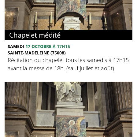
Chapelet médité
SAMEDI
17 OCTOBRE
À 17H15
SAINTE-MADELEINE (75008)
Récitation du chapelet tous les samedis à 17h15
avant la messe de 18h. (sauf juillet et août)