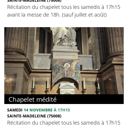
SAINTE-MADELEINE (75008)
Récitation du chapelet tous les samedis à 17h15
avant la messe de 18h. (sauf juillet et août)
Chapelet médité
SAMEDI
14 NOVEMBRE
À 17H15
SAINTE-MADELEINE (75008)
Récitation du chapelet tous les samedis à 17h15