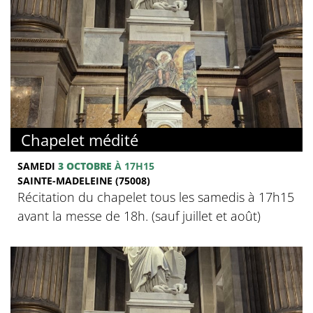
Chapelet médité
SAMEDI
3 OCTOBRE
À 17H15
SAINTE-MADELEINE (75008)
Récitation du chapelet tous les samedis à 17h15
avant la messe de 18h. (sauf juillet et août)