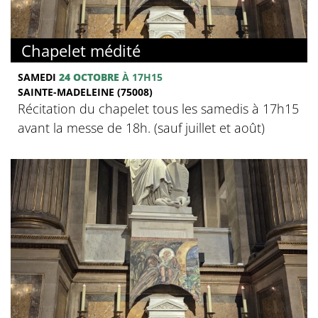
Chapelet médité
SAMEDI
24 OCTOBRE
À 17H15
SAINTE-MADELEINE (75008)
Récitation du chapelet tous les samedis à 17h15
avant la messe de 18h. (sauf juillet et août)