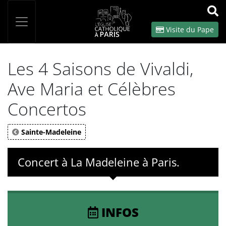
Panneau de gestion des cookies
Votre recherche
OK
Visite du Pape
Les 4 Saisons de Vivaldi,
Ave Maria et Célèbres
Concertos
Sainte-Madeleine
Concert à La Madeleine à Paris.
INFOS