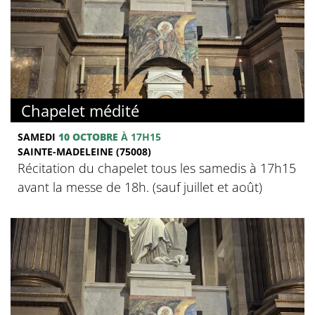
Chapelet médité
SAMEDI
10 OCTOBRE
À 17H15
SAINTE-MADELEINE (75008)
Récitation du chapelet tous les samedis à 17h15
avant la messe de 18h. (sauf juillet et août)