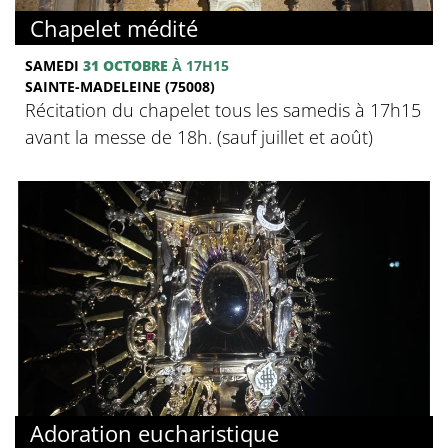
Chapelet médité
SAMEDI
31 OCTOBRE
À 17H15
SAINTE-MADELEINE (75008)
Récitation du chapelet tous les samedis à 17h15
avant la messe de 18h. (sauf juillet et août)
Adoration eucharistique