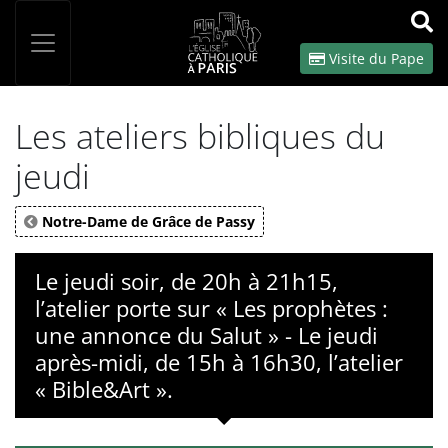
Panneau de gestion des cookies
Votre recherche
OK
Visite du Pape
Les ateliers bibliques du
jeudi
Notre-Dame de Grâce de Passy
Le jeudi soir, de 20h à 21h15,
l’atelier porte sur « Les prophètes :
une annonce du Salut » - Le jeudi
après-midi, de 15h à 16h30, l’atelier
« Bible&Art ».