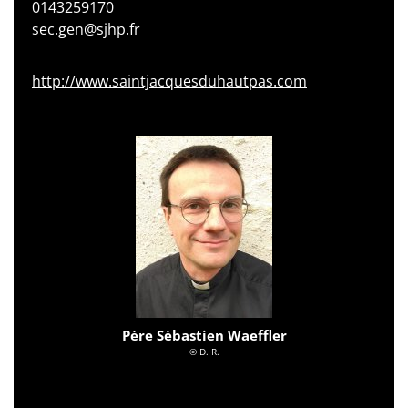
0143259170
sec.gen@sjhp.fr
http://www.saintjacquesduhautpas.com
Père Sébastien Waeffler
© D. R.