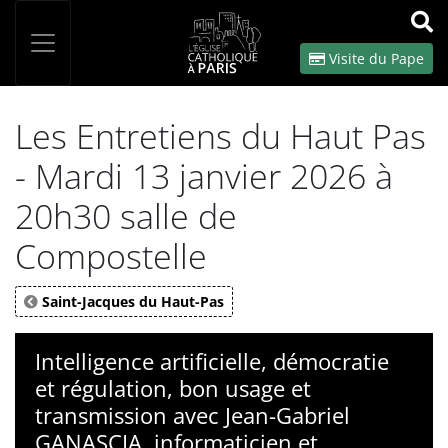
Panneau de gestion des cookies
Votre recherche
OK
Visite du Pape
Les Entretiens du Haut Pas
- Mardi 13 janvier 2026 à
20h30 salle de
Compostelle
Saint-Jacques du Haut-Pas
Intelligence artificielle, démocratie
et régulation, bon usage et
transmission avec Jean-Gabriel
GANASCIA, informaticien et