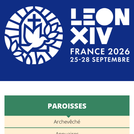
PAROISSES
Archevêché
Annuaires