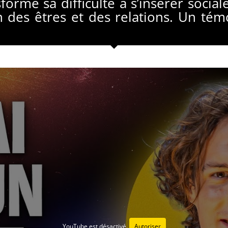
sformé sa difficulté à s’insérer soc
n des êtres et des relations. Un témo
YouTube est désactivé.
Autoriser