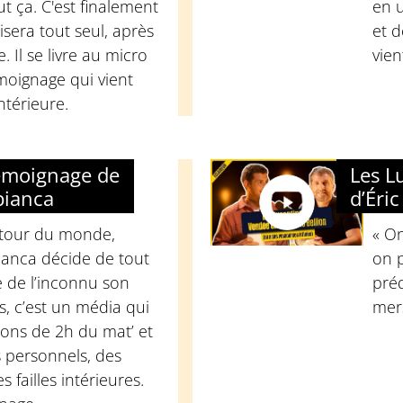
ut ça. C'est finalement
en u
isera tout seul, après
et d
 Il se livre au micro
vien
moignage qui vient
intérieure.
témoignage de
Les L
bianca
d’Éric
 tour du monde,
« On
anca décide de tout
on p
e de l’inconnu son
préd
s, c’est un média qui
mers
ons de 2h du mat’ et
 personnels, des
s failles intérieures.