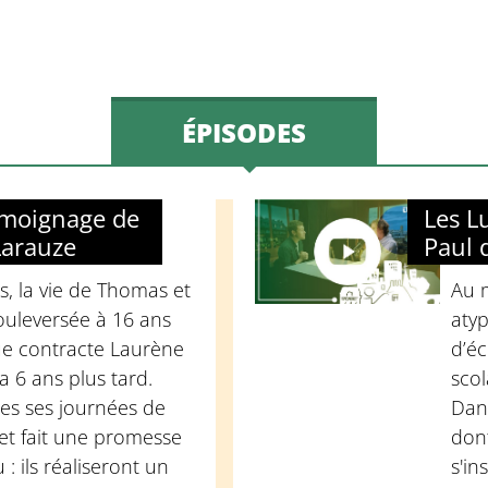
ÉPISODES
témoignage de
Les L
arauze
Paul 
, la vie de Thomas et
Au m
ouleversée à 16 ans
atyp
ue contracte Laurène
d’éc
a 6 ans plus tard.
sco
tes ses journées de
Dans
 et fait une promesse
dont
: ils réaliseront un
s'i