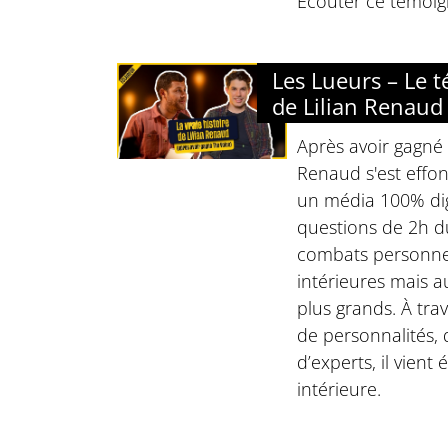
Écouter ce témoig
Les Lueurs – Le 
de Lilian Renaud
Après avoir gagné 
Renaud s'est effond
un média 100% dig
questions de 2h d
combats personnels
intérieures mais a
plus grands. À tra
de personnalités,
d’experts, il vient 
intérieure.