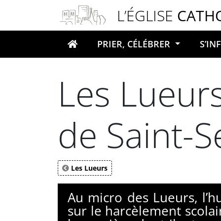
Panneau de gestion des cookies
L’ÉGLISE
CATH
PRIER, CÉLÉBRER
S’I
Votre recherche
Les Lueurs
de Saint-S
Les Lueurs
Au micro des Lueurs, l’hu
sur le harcèlement scola