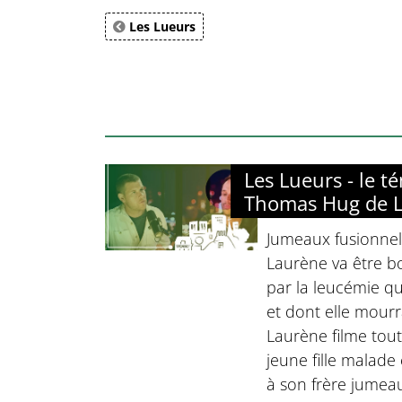
Les Lueurs
Les Lueurs - le 
Thomas Hug de L
Jumeaux fusionnels
Laurène va être b
par la leucémie q
et dont elle mourr
Laurène filme tou
jeune fille malade
à son frère jumeau 