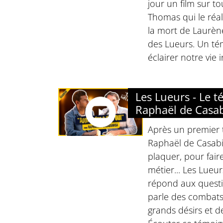
jour un film sur to
Thomas qui le réal
la mort de Laurène.
des Lueurs. Un té
éclairer notre vie 
Les Lueurs - Le 
Raphaël de Casa
Après un premier
Raphaël de Casabi
plaquer, pour fair
métier... Les Lueur
répond aux questi
parle des combats
grands désirs et de