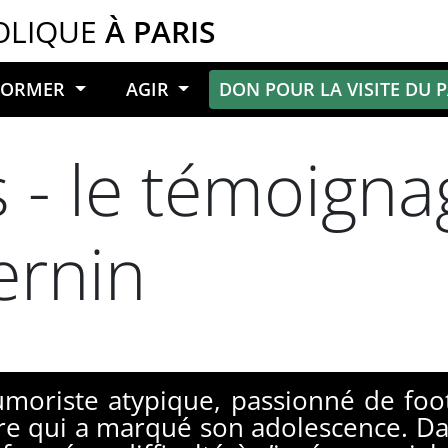
OLIQUE
À PARIS
NFORMER
AGIR
DON POUR LA VISITE DU 
 - le témoigna
ernin
moriste atypique, passionné de footb
ire qui a marqué son adolescence. Dan