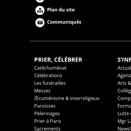
Plan du site
Communiqués
PRIER, CÉLÉBRER
S’I
Catéchuménat
Actual
Célébrations
Agen
Les funérailles
Arts &
Messes
Collè
Œcuménisme & interreligieux
Compt
Paroisses
Forma
Pèlerinages
Lutte 
Prier à Paris
Mgr L
Sacrements
Newsl