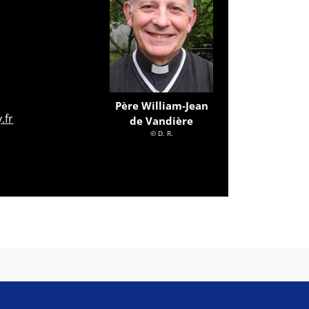
Père William-Jean
.fr
de Vandière
© D. R.