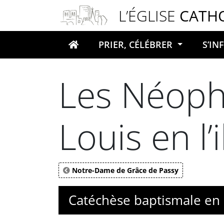
Panneau de gestion des cookies
L’ÉGLISE
CATH
PRIER, CÉLÉBRER
S’I
Votre recherche
Les Néophy
Louis en l’i
Notre-Dame de Grâce de Passy
Catéchèse baptismale en 