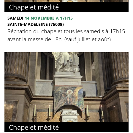
Chapelet médité
SAMEDI
14 NOVEMBRE
À 17H15
SAINTE-MADELEINE (75008)
Récitation du chapelet tous les samedis à 17h15
avant la messe de 18h. (sauf juillet et août)
Chapelet médité