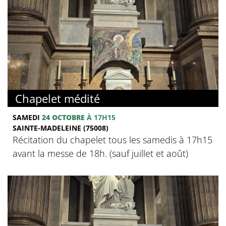
Chapelet médité
SAMEDI
24 OCTOBRE
À 17H15
SAINTE-MADELEINE (75008)
Récitation du chapelet tous les samedis à 17h15
avant la messe de 18h. (sauf juillet et août)