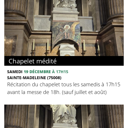
Chapelet médité
SAMEDI
19 DÉCEMBRE
À 17H15
SAINTE-MADELEINE (75008)
Récitation du chapelet tous les samedis à 17h15
avant la messe de 18h. (sauf juillet et août)