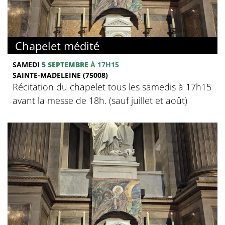
Chapelet médité
SAMEDI
5 SEPTEMBRE
À 17H15
SAINTE-MADELEINE (75008)
Récitation du chapelet tous les samedis à 17h15
avant la messe de 18h. (sauf juillet et août)