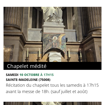
Chapelet médité
SAMEDI
10 OCTOBRE
À 17H15
SAINTE-MADELEINE (75008)
Récitation du chapelet tous les samedis à 17h15
avant la messe de 18h. (sauf juillet et août)