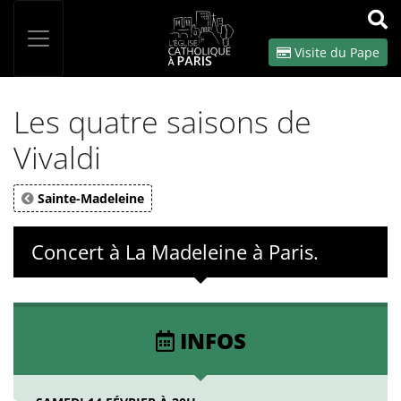
Panneau de gestion des cookies
Votre recherche
OK
Visite du Pape
Les quatre saisons de
Vivaldi
Sainte-Madeleine
Concert à La Madeleine à Paris.
INFOS