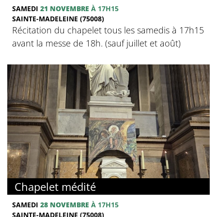
SAMEDI
21 NOVEMBRE
À 17H15
SAINTE-MADELEINE (75008)
Récitation du chapelet tous les samedis à 17h15
avant la messe de 18h. (sauf juillet et août)
Chapelet médité
SAMEDI
28 NOVEMBRE
À 17H15
SAINTE-MADELEINE (75008)