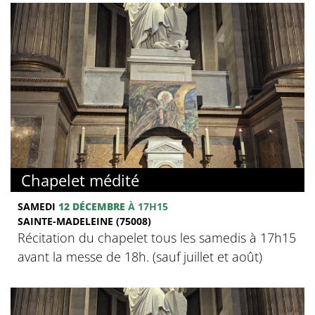
Chapelet médité
SAMEDI
12 DÉCEMBRE
À 17H15
SAINTE-MADELEINE (75008)
Récitation du chapelet tous les samedis à 17h15
avant la messe de 18h. (sauf juillet et août)