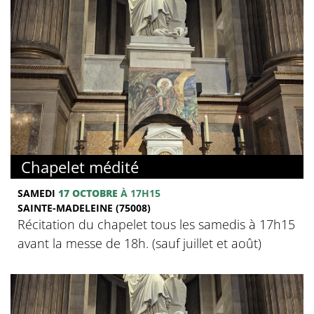
Chapelet médité
SAMEDI
17 OCTOBRE
À 17H15
SAINTE-MADELEINE (75008)
Récitation du chapelet tous les samedis à 17h15
avant la messe de 18h. (sauf juillet et août)