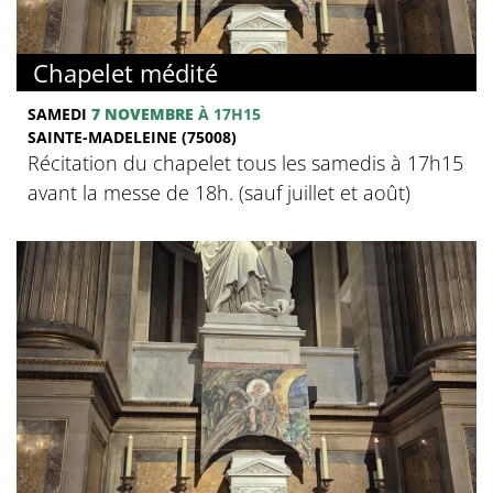
Chapelet médité
SAMEDI
7 NOVEMBRE
À 17H15
SAINTE-MADELEINE (75008)
Récitation du chapelet tous les samedis à 17h15
avant la messe de 18h. (sauf juillet et août)