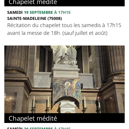
Chapelet médité
SAMEDI
19 SEPTEMBRE
À 17H15
SAINTE-MADELEINE (75008)
Récitation du chapelet tous les samedis à 17h15
avant la messe de 18h. (sauf juillet et août)
Chapelet médité
SAMEDI
26 SEPTEMBRE
À 17H15