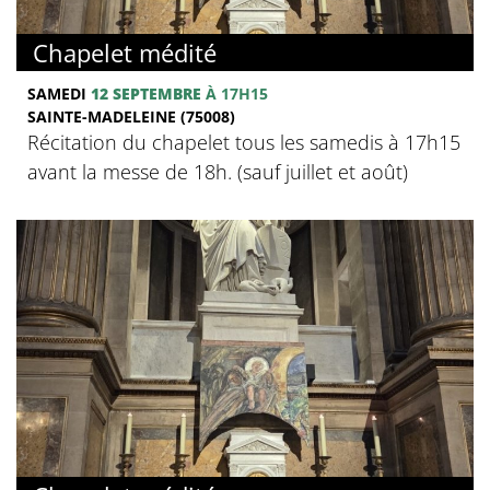
Chapelet médité
SAMEDI
12 SEPTEMBRE
À 17H15
SAINTE-MADELEINE (75008)
Récitation du chapelet tous les samedis à 17h15
avant la messe de 18h. (sauf juillet et août)