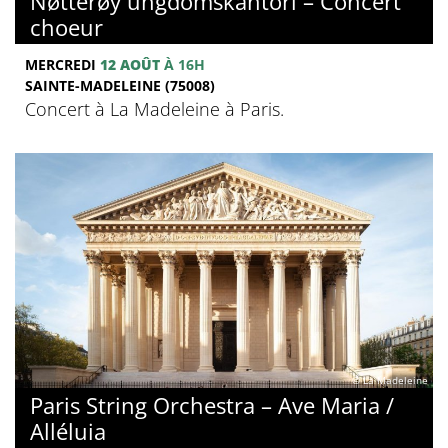
Nøtterøy ungdomskantori – Concert
choeur
MERCREDI
12 AOÛT
À 16H
SAINTE-MADELEINE (75008)
Concert à La Madeleine à Paris.
© La Madeleine
Paris String Orchestra – Ave Maria /
Alléluia