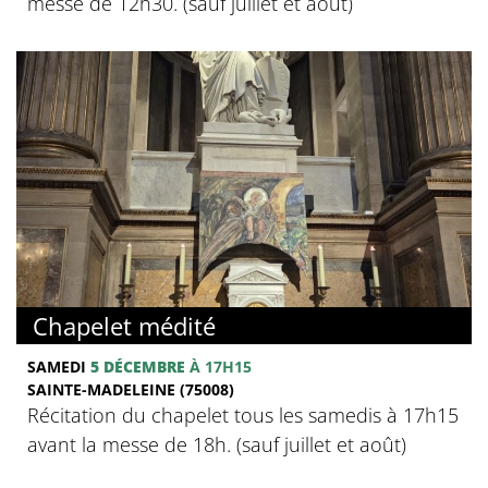
messe de 12h30. (sauf juillet et août)
Chapelet médité
SAMEDI
5 DÉCEMBRE
À 17H15
SAINTE-MADELEINE (75008)
Récitation du chapelet tous les samedis à 17h15
avant la messe de 18h. (sauf juillet et août)