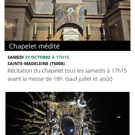
Chapelet médité
SAMEDI
31 OCTOBRE
À 17H15
SAINTE-MADELEINE (75008)
Récitation du chapelet tous les samedis à 17h15
avant la messe de 18h. (sauf juillet et août)