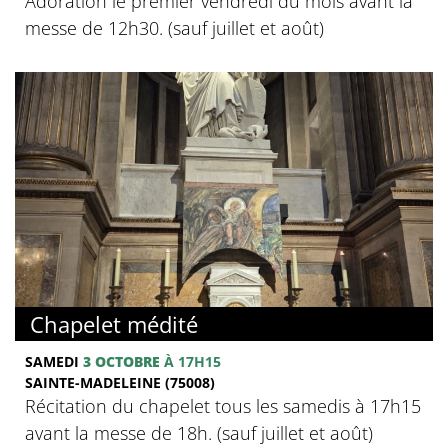
Adoration le premier vendredi du mois avant la
messe de 12h30. (sauf juillet et août)
Chapelet médité
SAMEDI
3 OCTOBRE
À 17H15
SAINTE-MADELEINE (75008)
Récitation du chapelet tous les samedis à 17h15
avant la messe de 18h. (sauf juillet et août)