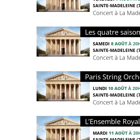
SAINTE-MADELEINE (7
Concert à La Madel
Les quatre saison
SAMEDI
8 AOÛT
À 20
SAINTE-MADELEINE (7
Concert à La Madel
Paris String Orch
LUNDI
10 AOÛT
À 20
SAINTE-MADELEINE (7
Concert à La Madel
L’Ensemble Royal 
MARDI
11 AOÛT
À 20
SAINTE-MADELEINE (7