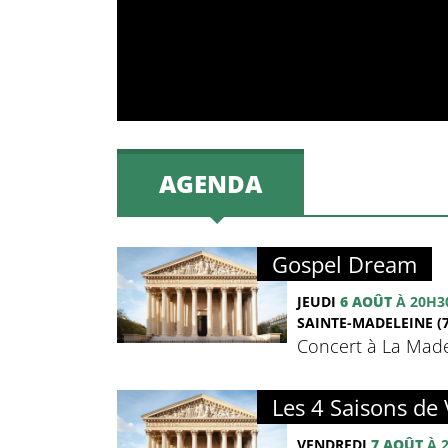
AGENDA
Gospel Dream
JEUDI
6 AOÛT
À 20H3
SAINTE-MADELEINE (7
Concert à La Madel
Les 4 Saisons de 
VENDREDI
7 AOÛT
À 