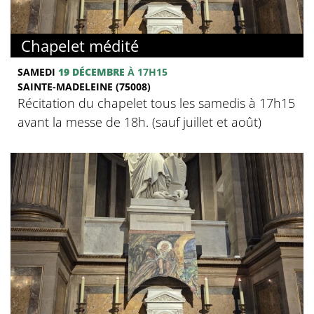
Chapelet médité
SAMEDI
19 DÉCEMBRE
À 17H15
SAINTE-MADELEINE (75008)
Récitation du chapelet tous les samedis à 17h15
avant la messe de 18h. (sauf juillet et août)