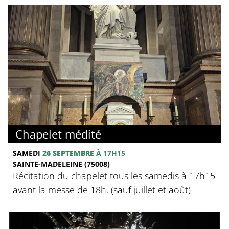
Chapelet médité
SAMEDI
26 SEPTEMBRE
À 17H15
SAINTE-MADELEINE (75008)
Récitation du chapelet tous les samedis à 17h15
avant la messe de 18h. (sauf juillet et août)