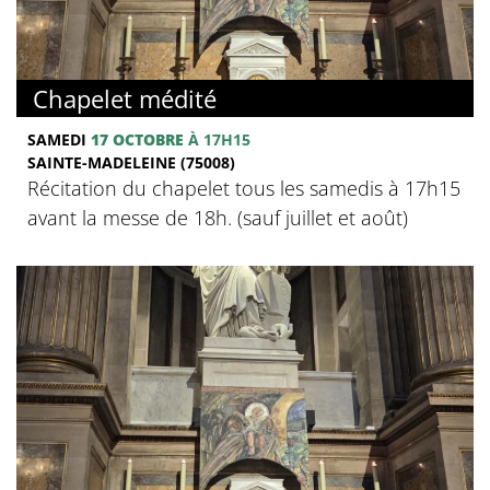
Chapelet médité
SAMEDI
17 OCTOBRE
À 17H15
SAINTE-MADELEINE (75008)
Récitation du chapelet tous les samedis à 17h15
avant la messe de 18h. (sauf juillet et août)