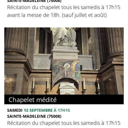
SAINTE-MADELEINE (75008)
Récitation du chapelet tous les samedis à 17h15
avant la messe de 18h. (sauf juillet et août)
Chapelet médité
SAMEDI
12 SEPTEMBRE
À 17H15
SAINTE-MADELEINE (75008)
Récitation du chapelet tous les samedis à 17h15