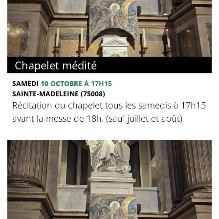
Chapelet médité
SAMEDI
10 OCTOBRE
À 17H15
SAINTE-MADELEINE (75008)
Récitation du chapelet tous les samedis à 17h15
avant la messe de 18h. (sauf juillet et août)