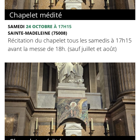
Chapelet médité
SAMEDI
24 OCTOBRE
À 17H15
SAINTE-MADELEINE (75008)
Récitation du chapelet tous les samedis à 17h15
avant la messe de 18h. (sauf juillet et août)