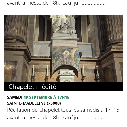
avant la messe de 18h. (sauf juillet et août)
Chapelet médité
SAMEDI
19 SEPTEMBRE
À 17H15
SAINTE-MADELEINE (75008)
Récitation du chapelet tous les samedis à 17h15
avant la messe de 18h. (sauf juillet et août)