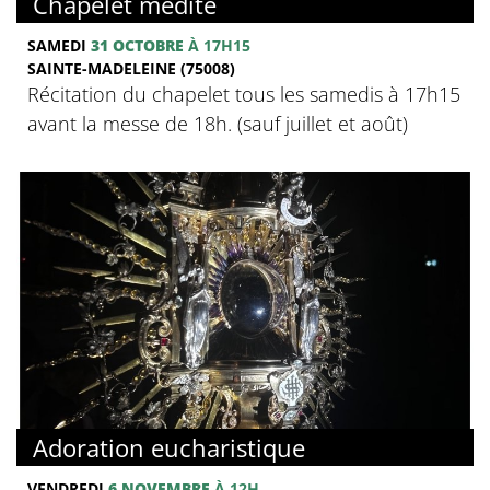
Chapelet médité
SAMEDI
31 OCTOBRE
À 17H15
SAINTE-MADELEINE (75008)
Récitation du chapelet tous les samedis à 17h15
avant la messe de 18h. (sauf juillet et août)
Adoration eucharistique
VENDREDI
6 NOVEMBRE
À 12H