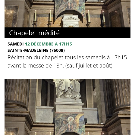
Chapelet médité
SAMEDI
12 DÉCEMBRE
À 17H15
SAINTE-MADELEINE (75008)
Récitation du chapelet tous les samedis à 17h15
avant la messe de 18h. (sauf juillet et août)