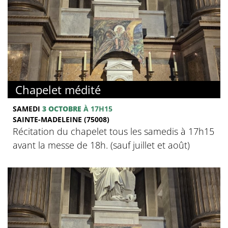
Chapelet médité
SAMEDI
3 OCTOBRE
À 17H15
SAINTE-MADELEINE (75008)
Récitation du chapelet tous les samedis à 17h15
avant la messe de 18h. (sauf juillet et août)