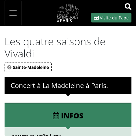
Panneau de gestion des cookies
Votre recherche
OK
Visite du Pape
Les quatre saisons de
Vivaldi
Sainte-Madeleine
Concert à La Madeleine à Paris.
INFOS