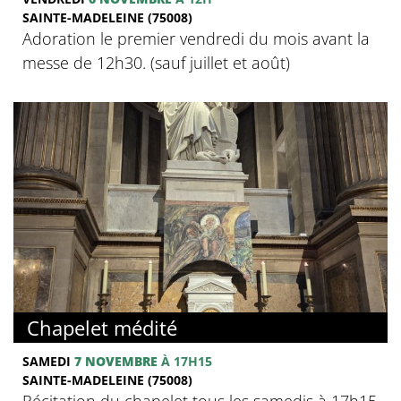
SAINTE-MADELEINE (75008)
Adoration le premier vendredi du mois avant la
messe de 12h30. (sauf juillet et août)
Chapelet médité
SAMEDI
7 NOVEMBRE
À 17H15
SAINTE-MADELEINE (75008)
Récitation du chapelet tous les samedis à 17h15