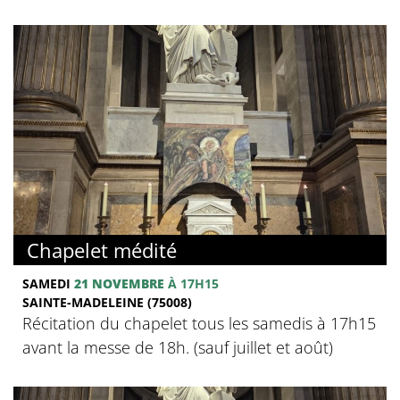
Chapelet médité
SAMEDI
21 NOVEMBRE
À 17H15
SAINTE-MADELEINE (75008)
Récitation du chapelet tous les samedis à 17h15
avant la messe de 18h. (sauf juillet et août)