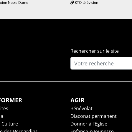
tion Notre Dame
KTO télévision
Rechercher sur le site
NFORMER
AGIR
ités
Bénévolat
da
Diaconat permanent
 Culture
Donner à l’Église
ge des Bernardins
Enfance & Jeunesse