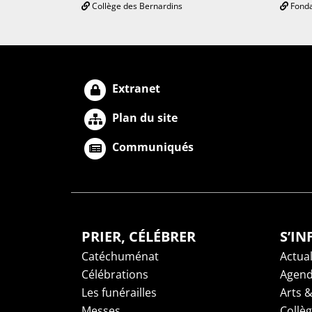
Collège des Bernardins
Fonda
Extranet
Plan du site
Communiqués
PRIER, CÉLÉBRER
S’I
Catéchuménat
Actual
Célébrations
Agen
Les funérailles
Arts &
Messes
Collè