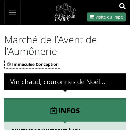
Panneau de gestion des cookies
Votre recherche
OK
Visite du Pape
Marché de l’Avent de
l’Aumônerie
Immaculée Conception
Vin chaud, couronnes de Noël...
INFOS