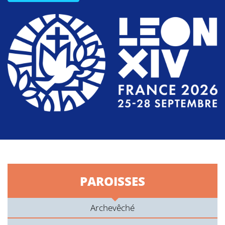
PAROISSES
Archevêché