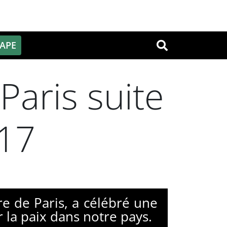
PAPE
OK
aris suite
017
re de Paris, a célébré une
 la paix dans notre pays.