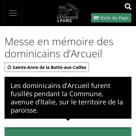
Panneau de gestion des cookies
Votre recherche
OK
Visite du Pape
Messe en mémoire des
dominicains d’Arcueil
Sainte-Anne de la Butte-aux-Cailles
Les dominicains d’Arcueil furent
fusillés pendant la Commune,
avenue d’Italie, sur le territoire de la
paroisse.