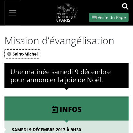
Panneau de gestion des cookies
Votre recherche
OK
Visite du Pape
Mission d’évangélisation
Saint-Michel
Une matinée samedi 9 décembre
pour annoncer la joie de Noël.
INFOS
SAMEDI 9 DÉCEMBRE 2017 À 9H30