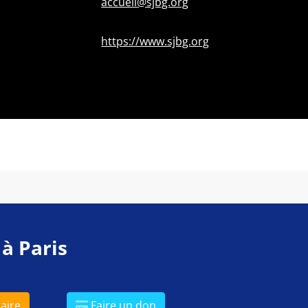
accueil@sjbg.org
https://www.sjbg.org
 à Paris
aire
Faire un don