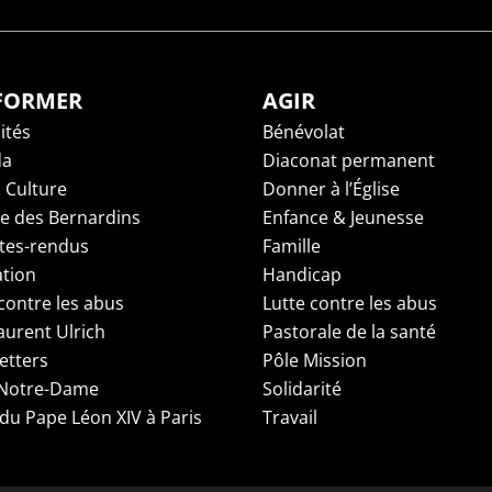
NFORMER
AGIR
ités
Bénévolat
da
Diaconat permanent
 Culture
Donner à l’Église
ge des Bernardins
Enfance & Jeunesse
es-rendus
Famille
tion
Handicap
contre les abus
Lutte contre les abus
aurent Ulrich
Pastorale de la santé
etters
Pôle Mission
 Notre-Dame
Solidarité
 du Pape Léon XIV à Paris
Travail