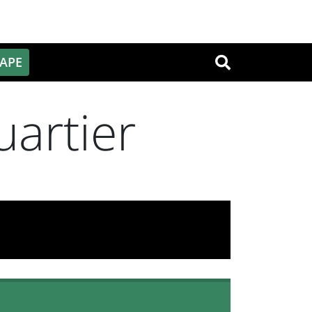
PAPE
OK
uartier