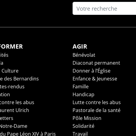
NFORMER
AGIR
ités
Bénévolat
da
Diaconat permanent
 Culture
Donner à l’Église
ge des Bernardins
Enfance & Jeunesse
es-rendus
Famille
tion
Handicap
contre les abus
Lutte contre les abus
aurent Ulrich
Pastorale de la santé
etters
Pôle Mission
 Notre-Dame
Solidarité
 du Pape Léon XIV à Paris
Travail