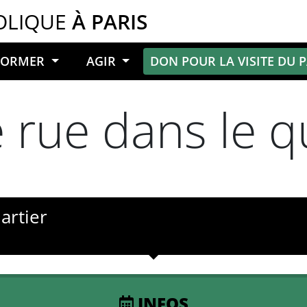
OLIQUE
À PARIS
NFORMER
AGIR
DON POUR LA VISITE DU 
 rue dans le q
artier
INFOS