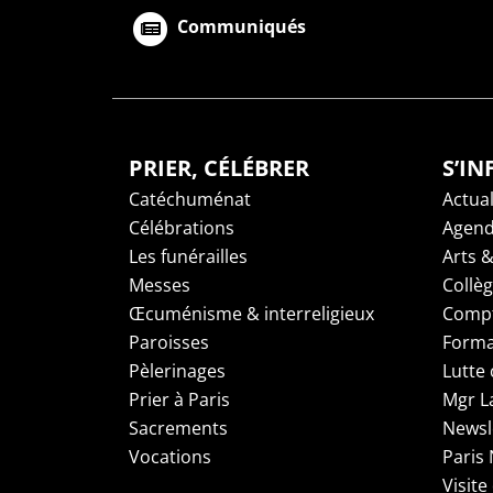
Communiqués
PRIER, CÉLÉBRER
S’I
Catéchuménat
Actual
Célébrations
Agen
Les funérailles
Arts &
Messes
Collè
Œcuménisme & interreligieux
Compt
Paroisses
Forma
Pèlerinages
Lutte 
Prier à Paris
Mgr L
Sacrements
Newsl
Vocations
Paris
Visite