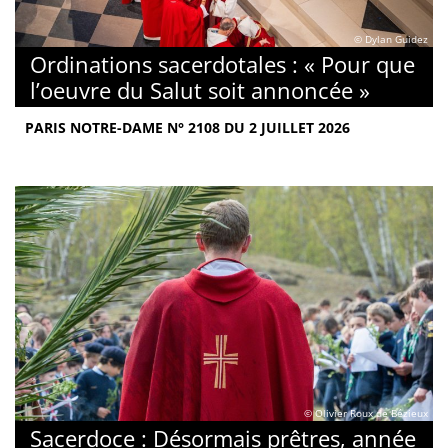
© Dylan Guidez
Ordinations sacerdotales : « Pour que
l’oeuvre du Salut soit annoncée »
PARIS NOTRE-DAME N° 2108 DU 2 JUILLET 2026
© Olivier Roux de Bézieux
Sacerdoce : Désormais prêtres, année