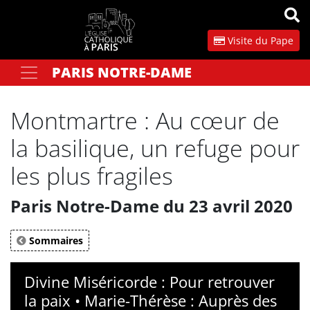
Panneau de gestion des cookies
Visite du Pape
PARIS NOTRE-DAME
Votre recherche
OK
Montmartre : Au cœur de
la basilique, un refuge pour
les plus fragiles
Paris Notre-Dame du 23 avril 2020
Sommaires
Divine Miséricorde : Pour retrouver
la paix • Marie-Thérèse : Auprès des