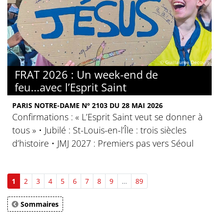
© Guillaume Decourt
FRAT 2026 : Un week-end de
feu...avec l’Esprit Saint
PARIS NOTRE-DAME N° 2103 DU 28 MAI 2026
Confirmations : « L’Esprit Saint veut se donner à
tous » • Jubilé : St-Louis-en-l’Île : trois siècles
d’histoire • JMJ 2027 : Premiers pas vers Séoul
1
2
3
4
5
6
7
8
9
…
89
Sommaires