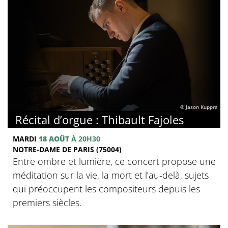
© Jason Kuppra
Récital d’orgue : Thibault Fajoles
MARDI
18 AOÛT
À 20H30
NOTRE-DAME DE PARIS (75004)
Entre ombre et lumière, ce concert propose une
méditation sur la vie, la mort et l’au-delà, sujets
qui préoccupent les compositeurs depuis les
premiers siècles.