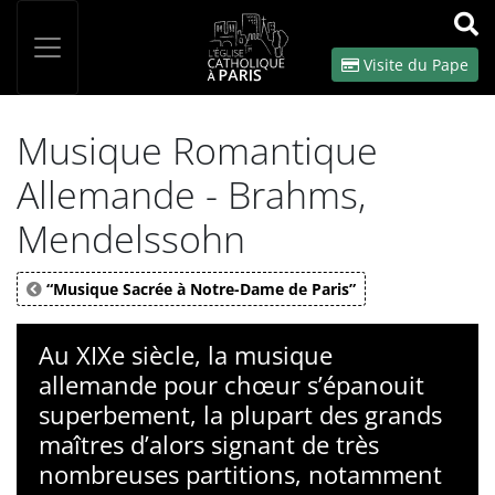
Panneau de gestion des cookies
Votre recherche
OK
Visite du Pape
Musique Romantique
Allemande - Brahms,
Mendelssohn
“Musique Sacrée à Notre-Dame de Paris”
Au XIXe siècle, la musique
allemande pour chœur s’épanouit
superbement, la plupart des grands
maîtres d’alors signant de très
nombreuses partitions, notamment