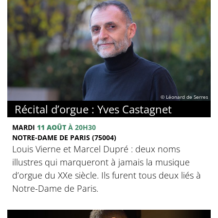
© Léonard de Serres
Récital d’orgue : Yves Castagnet
MARDI
11 AOÛT
À 20H30
NOTRE-DAME DE PARIS (75004)
Louis Vierne et Marcel Dupré : deux noms
illustres qui marqueront à jamais la musique
d’orgue du XXe siècle. Ils furent tous deux liés à
Notre-Dame de Paris.