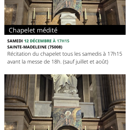
Chapelet médité
SAMEDI
12 DÉCEMBRE
À 17H15
SAINTE-MADELEINE (75008)
Récitation du chapelet tous les samedis à 17h15
avant la messe de 18h. (sauf juillet et août)