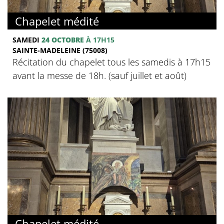
Chapelet médité
SAMEDI
24 OCTOBRE
À 17H15
SAINTE-MADELEINE (75008)
Récitation du chapelet tous les samedis à 17h15
avant la messe de 18h. (sauf juillet et août)
Chapelet médité