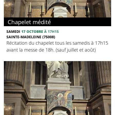
Chapelet médité
SAMEDI
17 OCTOBRE
À 17H15
SAINTE-MADELEINE (75008)
Récitation du chapelet tous les samedis à 17h15
avant la messe de 18h. (sauf juillet et août)