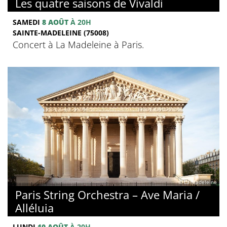
Les quatre saisons de Vivaldi
SAMEDI
8 AOÛT
À 20H
SAINTE-MADELEINE (75008)
Concert à La Madeleine à Paris.
© La Madeleine
Paris String Orchestra – Ave Maria /
Alléluia
LUNDI
10 AOÛT
À 20H