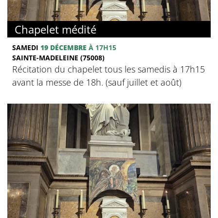
Chapelet médité
SAMEDI
19 DÉCEMBRE
À 17H15
SAINTE-MADELEINE (75008)
Récitation du chapelet tous les samedis à 17h15
avant la messe de 18h. (sauf juillet et août)