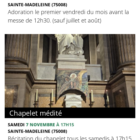
SAINTE-MADELEINE (75008)
Adoration le premier vendredi du mois avant la
messe de 12h30. (sauf juillet et août)
Chapelet médité
SAMEDI
7 NOVEMBRE
À 17H15
SAINTE-MADELEINE (75008)
Récitation du chapelet tous les samedis à 17h15