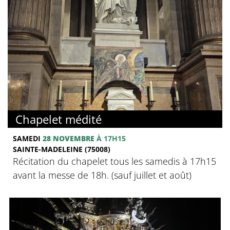
Chapelet médité
SAMEDI
28 NOVEMBRE
À 17H15
SAINTE-MADELEINE (75008)
Récitation du chapelet tous les samedis à 17h15
avant la messe de 18h. (sauf juillet et août)