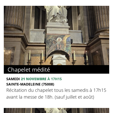
Chapelet médité
SAMEDI
21 NOVEMBRE
À 17H15
SAINTE-MADELEINE (75008)
Récitation du chapelet tous les samedis à 17h15
avant la messe de 18h. (sauf juillet et août)