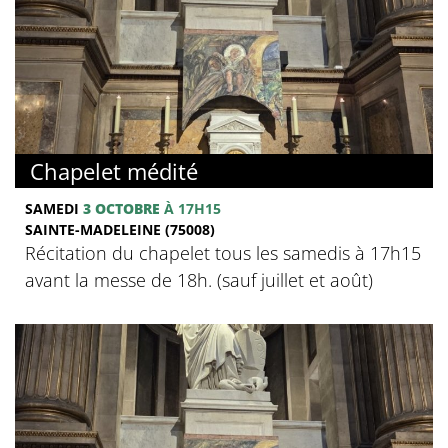
Chapelet médité
SAMEDI
3 OCTOBRE
À 17H15
SAINTE-MADELEINE (75008)
Récitation du chapelet tous les samedis à 17h15
avant la messe de 18h. (sauf juillet et août)