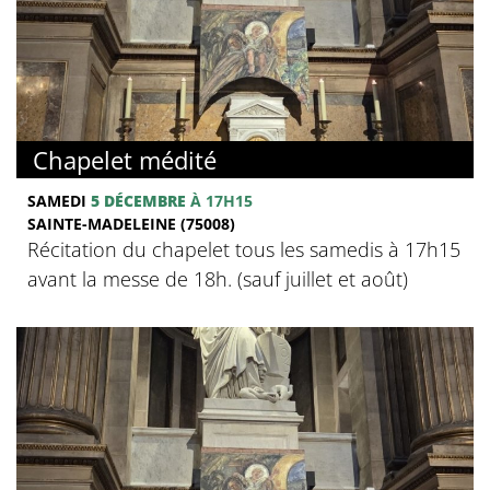
Chapelet médité
SAMEDI
5 DÉCEMBRE
À 17H15
SAINTE-MADELEINE (75008)
Récitation du chapelet tous les samedis à 17h15
avant la messe de 18h. (sauf juillet et août)