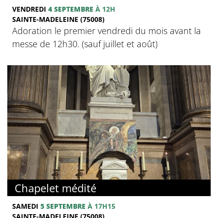
VENDREDI
4 SEPTEMBRE
À 12H
SAINTE-MADELEINE (75008)
Adoration le premier vendredi du mois avant la
messe de 12h30. (sauf juillet et août)
Chapelet médité
SAMEDI
5 SEPTEMBRE
À 17H15
SAINTE-MADELEINE (75008)