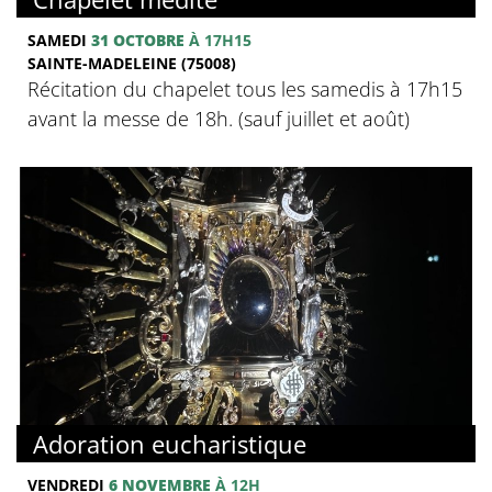
SAMEDI
31 OCTOBRE
À 17H15
SAINTE-MADELEINE (75008)
Récitation du chapelet tous les samedis à 17h15
avant la messe de 18h. (sauf juillet et août)
Adoration eucharistique
VENDREDI
6 NOVEMBRE
À 12H