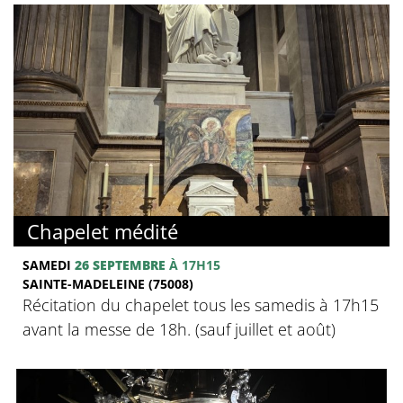
Chapelet médité
SAMEDI
26 SEPTEMBRE
À 17H15
SAINTE-MADELEINE (75008)
Récitation du chapelet tous les samedis à 17h15
avant la messe de 18h. (sauf juillet et août)