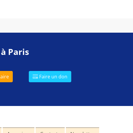
 à Paris
aire
Faire un don