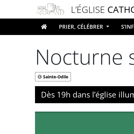
Panneau de gestion des cookies
L’ÉGLISE
CATH
PRIER, CÉLÉBRER
S’I
Votre recherche
Nocturne 
Sainte-Odile
Dès 19h dans l’église ill