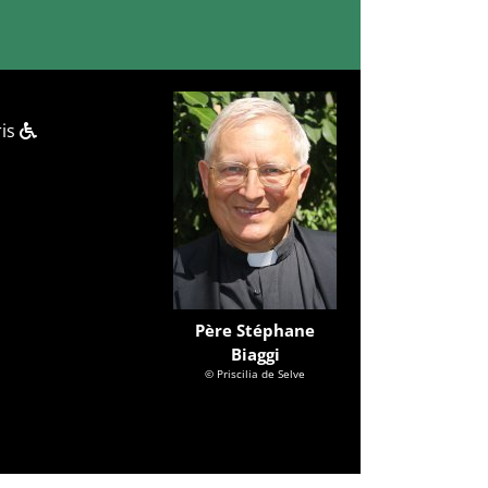
ris
Père Stéphane
Biaggi
© Priscilia de Selve