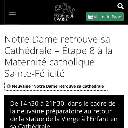
Panneau de gestion des cookies
Votre recherche
OK
Visite du Pape
Notre Dame retrouve sa
Cathédrale – Étape 8 à la
Maternité catholique
Sainte-Félicité
Neuvaine “Notre Dame retrouve sa Cathédrale”
De 14h30 à 21h30, dans le cadre de
la neuvaine préparatoire au retour
de la statue de la Vierge à l’Enfant en
sa Cathédrale.