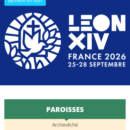
Faire un don
PAROISSES
Archevêché