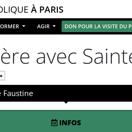
OLIQUE
À PARIS
NFORMER
AGIR
DON POUR LA VISITE DU 
ière avec Saint
te
e Faustine
INFOS