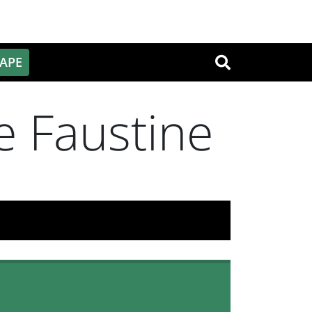
PAPE
OK
e Faustine