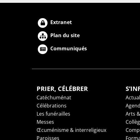
Extranet
Plan du site
Communiqués
PRIER, CÉLÉBRER
S’I
Catéchuménat
Actual
Célébrations
Agen
Les funérailles
Arts &
Messes
Collè
Œcuménisme & interreligieux
Compt
Paroisses
Forma