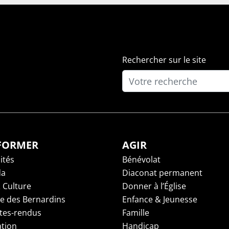
Rechercher sur le site
NFORMER
AGIR
ités
Bénévolat
da
Diaconat permanent
 Culture
Donner à l’Église
ge des Bernardins
Enfance & Jeunesse
es-rendus
Famille
tion
Handicap