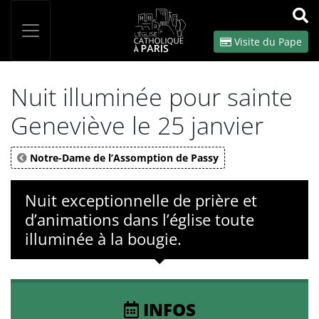
Panneau de gestion des cookies
Votre recherche
OK
Visite du Pape
Nuit illuminée pour sainte
Geneviève le 25 janvier
Notre-Dame de l’Assomption de Passy
Nuit exceptionnelle de prière et
d’animations dans l’église toute
illuminée à la bougie.
INFOS