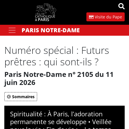
Panneau de gestion des cookies
Visite du Pape
PARIS NOTRE-DAME
Votre recherche
OK
Numéro spécial : Futurs
prêtres : qui sont-ils ?
Paris Notre-Dame n° 2105 du 11
juin 2026
Sommaires
Spiritualité : À Paris, l’adoration
permanente se développe • Veillée