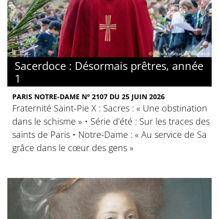
© Olivier Roux de Bézieux
Sacerdoce : Désormais prêtres, année
1
PARIS NOTRE-DAME N° 2107 DU 25 JUIN 2026
Fraternité Saint-Pie X : Sacres : « Une obstination
dans le schisme » • Série d’été : Sur les traces des
saints de Paris • Notre-Dame : « Au service de Sa
grâce dans le cœur des gens »