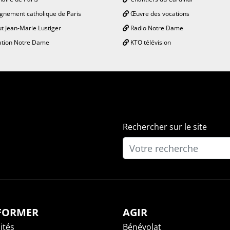
gnement catholique de Paris
Œuvre des vocations
ut Jean-Marie Lustiger
Radio Notre Dame
tion Notre Dame
KTO télévision
Rechercher sur le site
NFORMER
AGIR
ités
Bénévolat