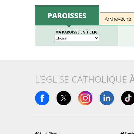
PAROISSES
Archevêché
MA PAROISSE EN 1 CLIC
L’ÉGLISE
CATHOLIQUE
Saint-Siège
Sémin