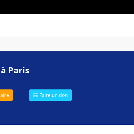
 à Paris
aire
Faire un don