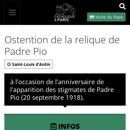
Panneau de gestion des cookies
Votre recherche
OK
Visite du Pape
Ostention de la relique de
Padre Pio
Saint-Louis d’Antin
à l’occasion de l’anniversaire de
l’apparition des stigmates de Padre
Pio (20 septembre 1918).
INFOS