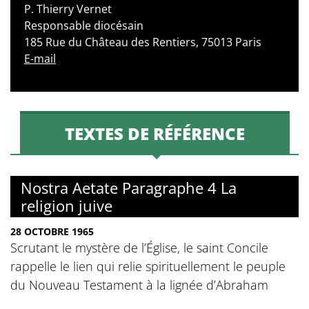
P. Thierry Vernet
Responsable diocésain
185 Rue du Château des Rentiers, 75013 Paris
E-mail
TEXTES DE RÉFÉRENCE
Nostra Aetate Paragraphe 4 La
religion juive
28 OCTOBRE 1965
Scrutant le mystère de l’Église, le saint Concile
rappelle le lien qui relie spirituellement le peuple
du Nouveau Testament à la lignée d’Abraham