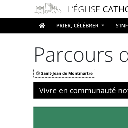
Panneau de gestion des cookies
L’ÉGLISE
CATH
PRIER, CÉLÉBRER
S’I
Votre recherche
Parcours 
Saint-Jean de Montmartre
Vivre en communauté not