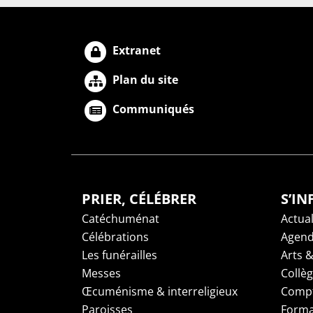
Extranet
Plan du site
Communiqués
PRIER, CÉLÉBRER
S’I
Catéchuménat
Actual
Célébrations
Agen
Les funérailles
Arts &
Messes
Collè
Œcuménisme & interreligieux
Compt
Paroisses
Forma