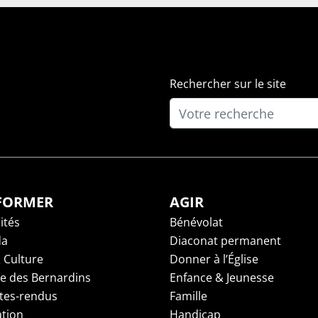
Rechercher sur le site
NFORMER
AGIR
ités
Bénévolat
da
Diaconat permanent
 Culture
Donner à l’Église
ge des Bernardins
Enfance & Jeunesse
es-rendus
Famille
tion
Handicap